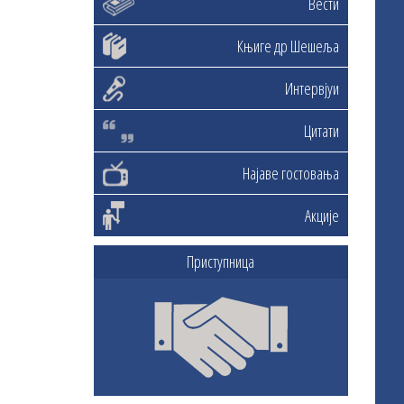
Вести
Књиге др Шешеља
Интервјуи
Цитати
Најаве гостовања
Акције
Приступница