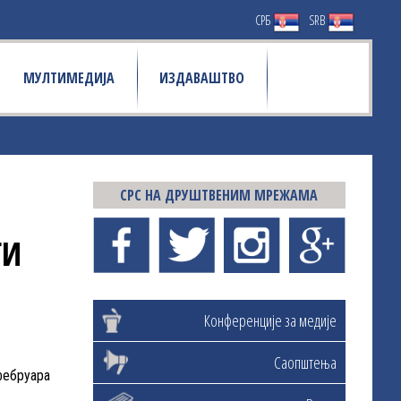
СРБ
SRB
МУЛТИМЕДИЈА
ИЗДАВАШТВО
СРС НА ДРУШТВЕНИМ МРЕЖАМА
ГИ
Конференције за медије
Саопштења
фебруара