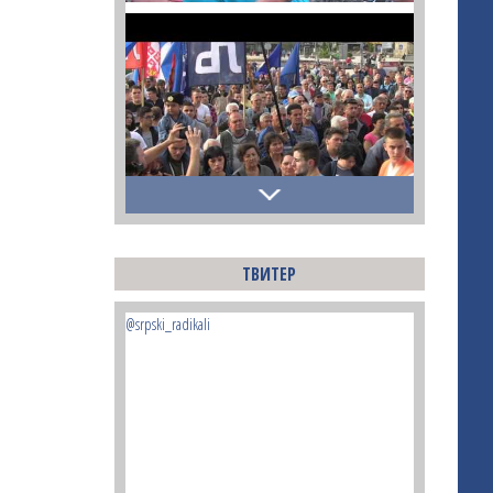
ТВИТЕР
@srpski_radikali