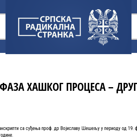
 ФАЗА ХАШКОГ ПРОЦЕСА – ДРУ
анскрипти са суђења проф. др Војиславу Шешељу у периоду од 19. 
године.