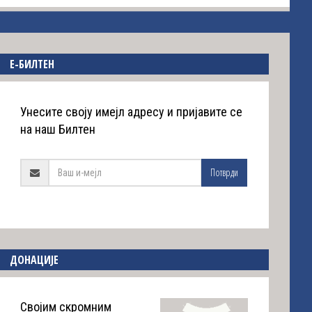
E-БИЛТЕН
Унесите своју имејл адресу и пријавите се
на наш Билтен
Потврди
ДОНАЦИЈЕ
Својим скромним