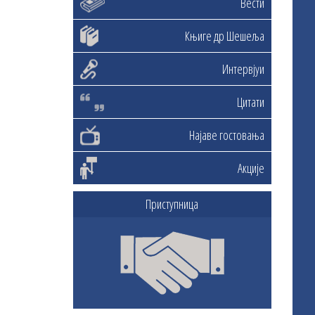
Вести
Књиге др Шешеља
Интервјуи
Цитати
Најаве гостовања
Акције
Приступница