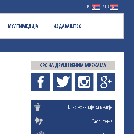
СРБ
SRB
МУЛТИМЕДИЈА
ИЗДАВАШТВО
СРС НА ДРУШТВЕНИМ МРЕЖАМА
Конференције за медије
Саопштења