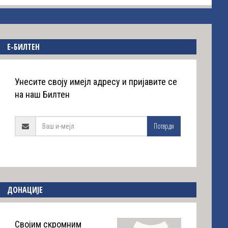
E-БИЛТЕН
Унесите своју имејл адресу и пријавите се
на наш Билтен
Потврди
ДОНАЦИЈЕ
Својим скромним