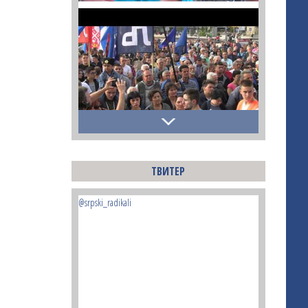
ТВИТЕР
@srpski_radikali