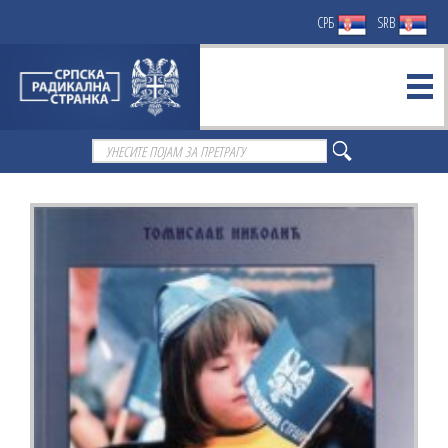
СРБ
SRB