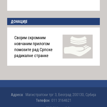
ДОНАЦИЈЕ
Својим скромним
новчаним прилогом
помозите рад Српске
радикалне странке
Адреса:
Магистратски трг 3, Београд 200130, Србија
Телефон:
011 3164621