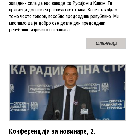
западних сила да нас заваде са Русијом и Кином. Ти
притисци долазе са различитих страна. Власт такође о
томе често говори, посебно председник републике. Ми
мислимо да је добро све дотле док председник
републике изричито наглашава…
ОПШИРНИЈЕ
Конференција за новинаре, 2.