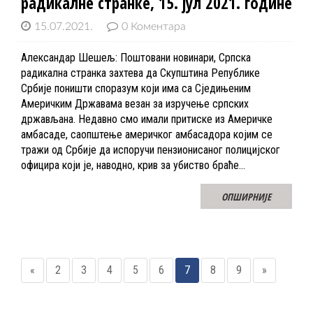
радикалне странке, 15. јул 2021. године
15.07.2021.
0 Коментара
Александар Шешељ: Поштовани новинари, Српска
радикална странка захтева да Скупштина Републике
Србије поништи споразум који има са Сједињеним
Америчким Државама везан за изручење српских
држављана. Недавно смо имали притиске из Америчке
амбасаде, саопштење америчког амбасадора којим се
тражи од Србије да испоручи пензионисаног полицијског
официра који је, наводно, крив за убиство браће…
ОПШИРНИЈЕ
«
2
3
4
5
6
7
8
9
»