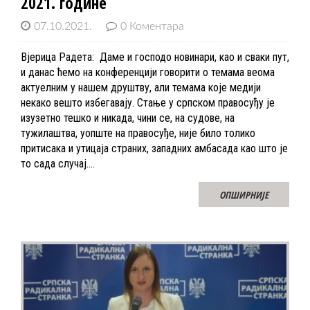
2021. године
07.10.2021.
0 Коментара
Вјерица Радета: Даме и господо новинари, као и сваки пут,
и данас ћемо на конференцији говорити о темама веома
актуелним у нашем друштву, али темама које медији
некако вешто избегавају. Стање у српском правосуђу је
изузетно тешко и никада, чини се, на судове, на
тужилаштва, уопште на правосуђе, није било толико
притисака и утицаја страних, западних амбасада као што је
то сада случај.…
ОПШИРНИЈЕ