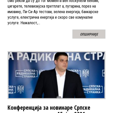
смо рекли да су до тог момента већ поскупели бензин,
цигарете, телевизијска претплат а, путарина, порез на
имовину, Пи-Си-Ар тестови, зелена енергија, банкарске
услуге, електрична енергија и скоро све комуналне
услуге. Нажалост,…
ОПШИРНИЈЕ
Конференција за новинаре Српске