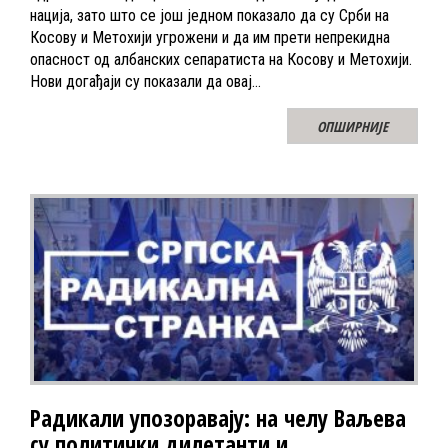
нација, зато што се још једном показало да су Срби на
Косову и Метохији угрожени и да им прети непрекидна
опасност од албанских сепаратиста на Косову и Метохији.
Нови догађаји су показали да овај…
ОПШИРНИЈЕ
Радикали упозоравају: на челу Ваљева
су политички дилетанти и