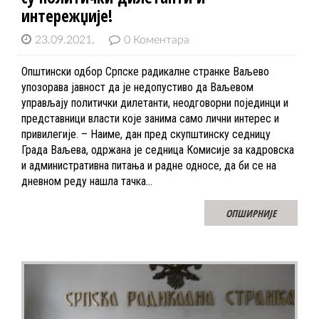
интережџије!
23.09.2021.
0 Коментара
Општински одбор Српске радикалне странке Ваљево
упозорава јавност да је недопустиво да Ваљевом
управљају политички дилетанти, неодговорни појединци и
представници власти које занима само лични интерес и
привилегије. – Наиме, дан пред скупштинску седницу
Града Ваљева, одржана је седница Комисије за кадровска
и административна питања и радне односе, да би се на
дневном реду нашла тачка…
ОПШИРНИЈЕ