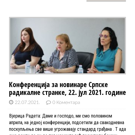
Конференција за новинаре Српске
радикалне странке, 22. јул 2021. године
22.07.2021.
0 Коментара
Вјерица Радета: Даме и господо, ми смо половином
априла, на једној конференцији, подсетили да свакодневна
поскупљења све више угрожавају стандард грађана . Т ада