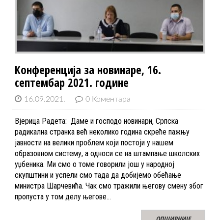
Конференција за новинаре, 16.
септембар 2021. године
16.09.2021.
0 Коментара
Вјерица Радета: Даме и господо новинари, Српска
радикална странка већ неколико година скреће пажњу
јавности на велики проблем који постоји у нашем
образовном систему, а односи се на штампање школских
уџбеника. Ми смо о томе говорили још у народној
скупштини и успели смо тада да добијемо обећање
министра Шарчевића. Чак смо тражили његову смену због
пропуста у том делу његове…
ОПШИРНИЈЕ