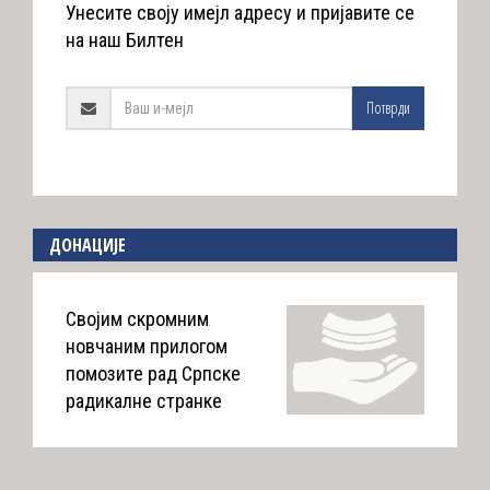
Унесите своју имејл адресу и пријавите се
на наш Билтен
Потврди
ДОНАЦИЈЕ
Својим скромним
новчаним прилогом
помозите рад Српске
радикалне странке