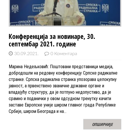
Конференција за новинаре, 30.
септембар 2021. године
30.09.2021.
0 Коментара
Марина Недељковић: Поштовани представници медија,
добродошли на редовну конференцију Српске радикалне
странке. Српска радикална странка упозорава целокупну
јавност, а првенствено званичне државне органе и
владајућу структуру, да је потпуно недопустиво, да је
срамно и поданички у овом одсудном тренутку качити
заставе Европске уније широм главног града Републике
Србије, широм Београда и на…
ОПШИРНИЈЕ