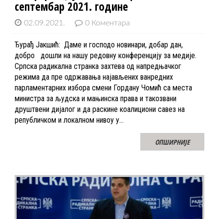
септембар 2021. године
02.09.2021.
0 Коментара
Ђурађ Јакшић: Даме и господо новинари, добар дан,
добро дошли на нашу редовну конференцију за медије.
Српска радикална странка захтева од напредњачког
режима да пре одржавања најављених ванредних
парламентарних избора смени Гордану Чомић са места
министра за људска и мањинска права и такозвани
друштвени дијалог и да раскине коалициони савез на
републичком и локалном нивоу у…
ОПШИРНИЈЕ