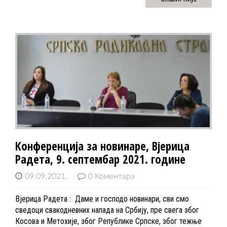
Конференција за новинаре, Вјерица
Радета, 9. септембар 2021. године
09.09.2021.
0 Коментара
Вјерица Радета : Даме и господо новинари, сви смо
сведоци свакодневних напада на Србију, пре свега због
Косова и Метохије, због Републике Српске, због тежње