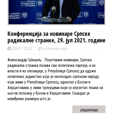
Конференција за новинаре Српске
радикалне странке, 29. јул 2021. године
29.07.2021.
0 Коментара
Александар Шешељ: Поштовани новинари, Српска
радикална странка позива све политичке партије, и из
власти и из опозиције, у Републици Српској да одрже
политичко јединство које је неопходно српском народу
који живи у Републици Српској, односно у Босни и
Херцеговини, у овим тренуцима који су изузетно тешки за
његов положај у Босни и Херцеговини. Скандал је
невиђених размера што је…
ОПШИРНИЈЕ