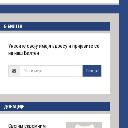
E-БИЛТЕН
Унесите своју имејл адресу и пријавите се
на наш Билтен
Потврди
ДОНАЦИЈЕ
Својим скромним