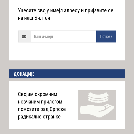
Унесите своју имејл адресу и пријавите се
на наш Билтен
Потврди
ДОНАЦИЈЕ
Својим скромним
новчаним прилогом
помозите рад Српске
радикалне странке