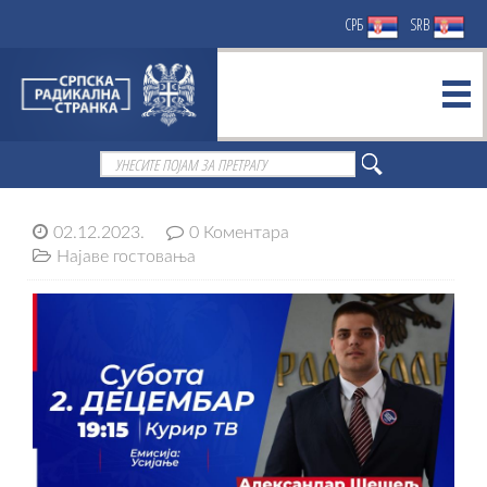
СРБ
SRB
02.12.2023.
0 Коментара
Најаве гостовања