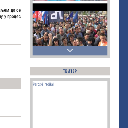
циљем да се
ну у процес
ТВИТЕР
@srpski_radikali