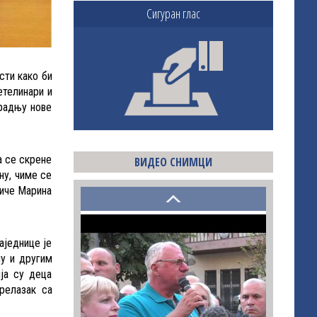
Сигуран глас
сти како би
етелинари и
градњу нове
а се скрене
ВИДЕО СНИМЦИ
ну, чиме се
тиче Марина
аједнице је
пу и другим
ија су деца
релазак са