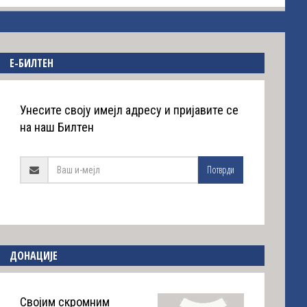
E-БИЛТЕН
Унесите своју имејл адресу и пријавите се
на наш Билтен
Потврди
ДОНАЦИЈЕ
Својим скромним