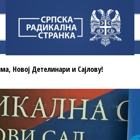
а, Новој Детелинари и Сајлову!