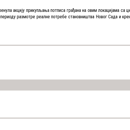
ренула акцију прикупљања потписа грађана на овим локацијама са 
 периоду размотре реалне потребе становништва Новог Сада и кре