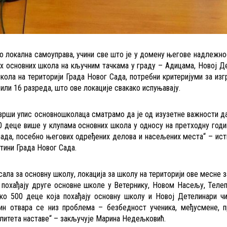
ао локална самоуправа, учини све што је у домену његове надлежно
х основних школа на кључним тачкама у граду – Адицама, Новој Д
кола на територији Града Новог Сада, потребни критеријуми за из
ли 16 разреда, што ове локације свакако испуњавају.
е врши упис основношколаца сматрамо да је од изузетне важности д
 деце више у клупама основних школа у односу на претходну годи
рада, посебно његових одређених делова и насељених места“ – ис
тини Града Новог Сада.
ала за основну школу, локација за школу на територији ове месне з
а похађају друге основне школе у Ветернику, Новом Насељу, Теле
еко 500 деце која похађају основну школу и Новој Детелинари ч
чин отвара се низ проблема – безбедност ученика, међусмене, п
алитета наставе“ – закључује Марина Недељковић.