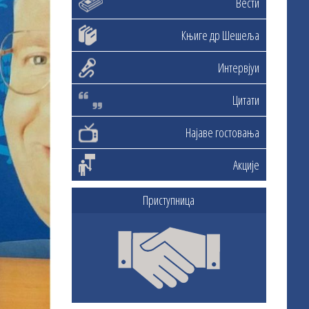
Вести
Књиге др Шешеља
Интервјуи
Цитати
Најаве гостовања
Акције
Приступница