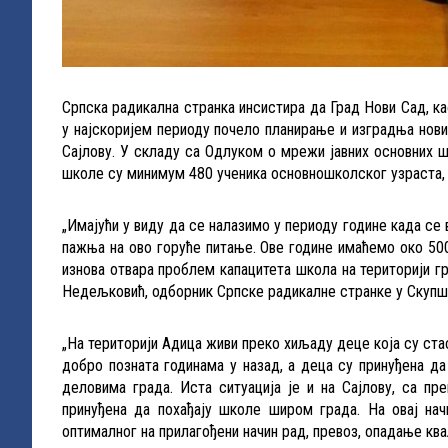
Српска радикална странка инсистира да Град Нови Сад, к
у најскоријем периоду почело планирање и изградња нови
Сајлову. У складу са Одлуком о мрежи јавних основних ш
школе су минимум 480 ученика основношколског узраста, и
„Имајући у виду да се налазимо у периоду године када с
пажња на ово горуће питање. Ове године имаћемо око 500
изнова отвара проблем капацитета школа на територији г
Недељковић, одборник Српске радикалне странке у Скупш
„На територији Адица живи преко хиљаду деце која су стас
добро позната годинама у назад, а деца су принуђена д
деловима града. Иста ситуација је и на Сајлову, са пр
принуђена да похађају школе широм града. На овај на
оптималног на прилагођени начин рад, превоз, опадање кв