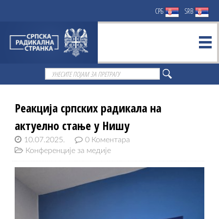
СРБ
SRB
Реакција српских радикала на
актуелно стање у Нишу
10.07.2025.
0 Коментара
Конференције за медије