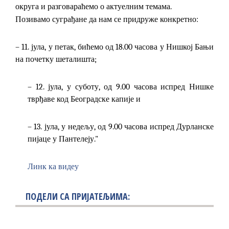
округа и разговараћемо о актуелним темама.
Позивамо суграђане да нам се придруже конкретно:
– 11. јула, у петак, бићемо од 18.00 часова у Нишкој Бањи
на почетку шеталишта;
– 12. јула, у суботу, од 9.00 часова испред Нишке
тврђаве код Београдске капије и
– 13. јула, у недељу, од 9.00 часова испред Дурланске
пијаце у Пантелеју."
Линк ка видеу
ПОДЕЛИ СА ПРИЈАТЕЉИМА: