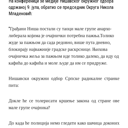
На конференици зе медије Нишавског окружног одбора
одржаној 9. јула, обратио се председник Округа Никола
Младеновић:
"
Грађани Ниша постали су таоци мале групе анархо-
либерала којима је очајнички потребна пажња.
Толико
жуде за пажњом да сада редовно, више пута дневно,
блокирају најважније градске раскрснице. Њихова
очајничка жеља за пажњом иде толико далеко, да иду од
кафића до кафића и моле људе да им се придруже.
Нишавски окружни одбор Српске радикалне странке
пита:
Докле ће се толерисати кршење закона од стране ове
мале групе очајника?
До када ће полиција немо гледати како шачица доконих