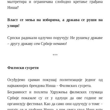
малтретира и ограничава слободно кретање грађана
Ниша?
Власт се мења на изборима, а држава се руши на
улици!
Српски радикали одлучно поручују: Не рушењу државе
– другу државу сем Србије немамо!
***
Филмски сусрети
Осуђујемо сраман покушај политизације једног од
најважнијих брендова Ниша – Филмских сусрета.
Бесрамност и похлепа Удружења филмских глумаца
Србије показале су се у одлуци да ове године не
организују фестивал. Као да само они одлучују о томе –
питају се и грађани Ниша, а пре свега град Ниш који