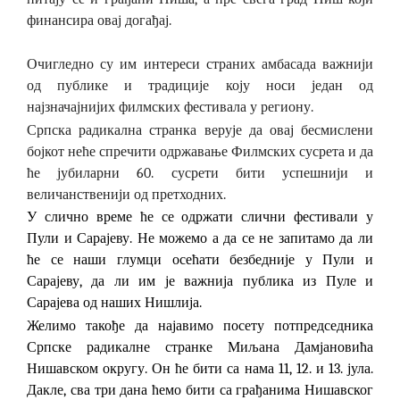
финансира овај догађај.
Очигледно су им интереси страних амбасада важнији
од публике и традиције коју носи један од
најзначајнијих филмских фестивала у региону.
Српска радикална странка верује да овај бесмислени
бојкот неће спречити одржавање Филмских сусрета и да
ће јубиларни 60. сусрети бити успешнији и
величанственији од претходних.
У слично време ће се одржати слични фестивали у
Пули и Сарајеву. Не можемо а да се не запитамо да ли
ће се наши глумци осећати безбедније у Пули и
Сарајеву, да ли им је важнија публика из Пуле и
Сарајева од наших Нишлија.
Желимо такође да најавимо посету потпредседника
Српске радикалне странке Миљана Дамјановића
Нишавском округу. Он ће бити са нама 11, 12. и 13. јула.
Дакле, сва три дана ћемо бити са грађанима Нишавског