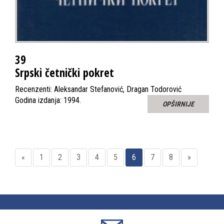
39
Srpski četnički pokret
Recenzenti: Aleksandar Stefanović, Dragan Todorović
Godina izdanja: 1994.
OPŠIRNIJE
«
1
2
3
4
5
6
7
8
»