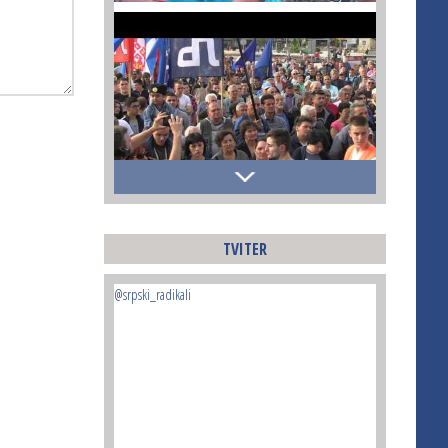
TVITER
@srpski_radikali