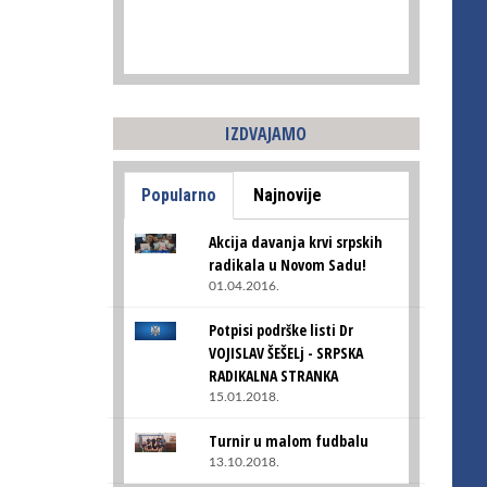
IZDVAJAMO
Popularno
Najnovije
Akcija davanja krvi srpskih
radikala u Novom Sadu!
01.04.2016.
Potpisi podrške listi Dr
VOJISLAV ŠEŠELj - SRPSKA
RADIKALNA STRANKA
15.01.2018.
Turnir u malom fudbalu
13.10.2018.