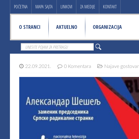
POČETNA
MAPA SAJTA
LINKOVI
ZA MEDIJE
KONTAKT
O STRANCI
AKTUELNO
ORGANIZACIJA
22.09.2021.
0 Komentara
Najave gostova