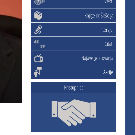
Vesti
Knjige dr Šešelja
Intervjui
Citati
Najave gostovanja
Akcije
Pristupnica