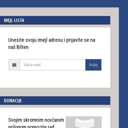
MEJL LISTA
Unesite svoju imejl adresu i prijavite se na
naš Bilten
Pošalji
DONACIJE
Svojim skromnim novčanim
prilogom pomozite rad