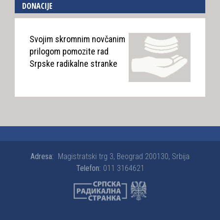
DONACIJE
Svojim skromnim novčanim
prilogom pomozite rad
Srpske radikalne stranke
Adresa:
Magistratski trg 3, Beograd 200130, Srbija
Telefon:
011 3164621