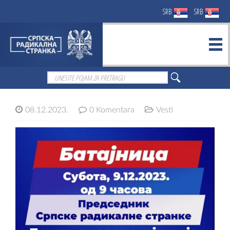
SRB
SRB
08.12.2023.
0 Komentara
Vesti