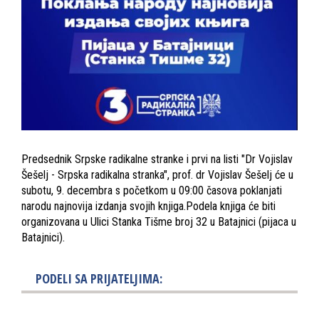
Predsednik Srpske radikalne stranke i prvi na listi "Dr Vojislav
Šešelj - Srpska radikalna stranka", prof. dr Vojislav Šešelj će u
subotu, 9. decembra s početkom u 09:00 časova poklanjati
narodu najnovija izdanja svojih knjiga.Podela knjiga će biti
organizovana u Ulici Stanka Tišme broj 32 u Batajnici (pijaca u
Batajnici).
PODELI SA PRIJATELJIMA: