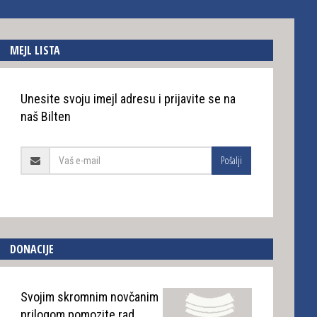
MEJL LISTA
Unesite svoju imejl adresu i prijavite se na
naš Bilten
Pošalji
DONACIJE
Svojim skromnim novčanim
prilogom pomozite rad