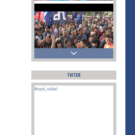
TVITER
@srpski_radikali