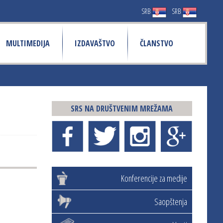
SRB
SRB
MULTIMEDIJA
IZDAVAŠTVO
ČLANSTVO
SRS NA DRUŠTVENIM MREŽAMA
Konferencije za medije
Saopštenja