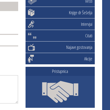
Vesti
Knjige dr Šešelja
Intervjui
Citati
Najave gostovanja
Akcije
Pristupnica