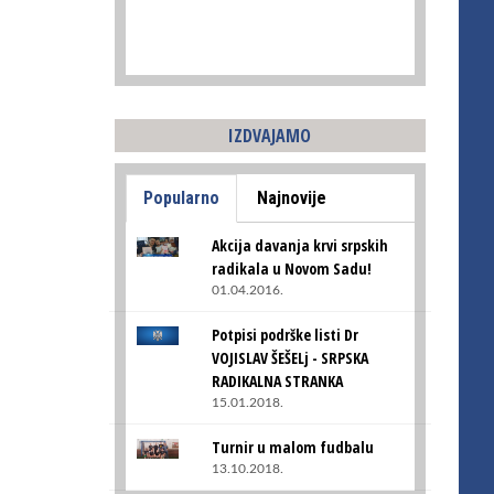
IZDVAJAMO
Popularno
Najnovije
Akcija davanja krvi srpskih
radikala u Novom Sadu!
01.04.2016.
Potpisi podrške listi Dr
VOJISLAV ŠEŠELj - SRPSKA
RADIKALNA STRANKA
15.01.2018.
Turnir u malom fudbalu
13.10.2018.