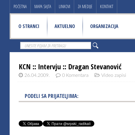
POČETNA
MAPA SAJTA
LINKOVI
ZA MEDIJE
KONTAKT
O STRANCI
AKTUELNO
ORGANIZACIJA
KCN :: Intervju :: Dragan Stevanović
26.04.2009.
0 Komentara
Video zapisi
PODELI SA PRIJATELJIMA: