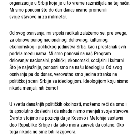
organizacije u Srbiji koja je u to vreme razmišljala na taj način.
Mi smo ponosni što do dan-danas nismo promenili
svoje stavove ni za milimetar.
Od svog osnivanja, mi srpski radikali zalažemo se, pre svega,
za obnovu punog nacionalnog, duhovnog, kulturnog,
ekonomskog i političkog jedinstva Srba, kao i prestanak svih
podela među nama. Mi smo ponosni na naš Program
delovanja: nacionalni, politički, ekonomski, socijalni i kulturni.
Što je najvažnije, ponosni smo na našu ideologiju. Od svog
osnivanja pa do danas, verovatno smo jedina stranka na
političkoj sceni Srbije sa ideologijom. Ideologijom koju nismo
nikada menjali, niti ćemo!
U svetlu današnjih političkih okolnosti, možemo reći da smo i
tu apsolutno dosledni i da nikada nismo menjali svoje stavove.
Čvrsto stojimo na poziciji da je Kosovo i Metohija sastavni
deo Republike Srbije i da tako mora zauvek da ostane. Oko
toga nikada ne sme biti razgovora.