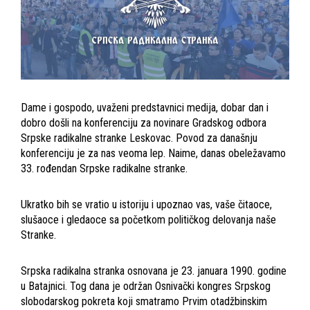
Dame i gospodo, uvaženi predstavnici medija, dobar dan i
dobro došli na konferenciju za novinare Gradskog odbora
Srpske radikalne stranke Leskovac. Povod za današnju
konferenciju je za nas veoma lep. Naime, danas obeležavamo
33. rođendan Srpske radikalne stranke.
Ukratko bih se vratio u istoriju i upoznao vas, vaše čitaoce,
slušaoce i gledaoce sa početkom političkog delovanja naše
Stranke.
Srpska radikalna stranka osnovana je 23. januara 1990. godine
u Batajnici. Tog dana je održan Osnivački kongres Srpskog
slobodarskog pokreta koji smatramo Prvim otadžbinskim