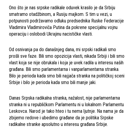
Ono što je nas srpske radikale oduvek krasilo je da Srbiju
smatramo otadžbinom, a Rusiju majkom. S tim u vezi, u
potpunosti podržavamo odluku predsednika Ruske Federacije
Vladimira Vladimiroviča Putina da pokrene specijalnu vojnu
operaciju i oslobodi Ukrajinu nacističke vlasti.
Od osnivanja pa do današnjeg dana, mi srpski radikali smo
prošli sve faze. Bili smo opozicija vlasti, nikada Srbiji i bili smo
vlast koja se nije obrukala i koja je uvek radila u interesu naših
građana. Bili smo parlamentarna i vanparlamentarna stranka.
Bilo je perioda kada smo bili najjača stranka na političkoj sceni
Srbije i bilo je perioda kada smo bili manje jaki.
Danas Srpska radikalna stranka, nažalost, nije parlamentarna
stranka ni u republičkom Parlamentu ni u lokalnom Parlamentu
Leskovca. Narod je tako hteo i tu nema ljutnje. Na nama je da
zbijemo redove i ubedimo građane da je politika Srpske
radikalne stranke apsolutno u interesu građana Srbije.