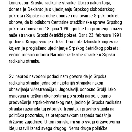
kongresom Srpske radikalne stranke. Ubrzo nakon toga,
doneta je Deklaracija o ujedinjenju Srpskog slobodarskog
pokreta i Srpske narodne obnove i osnovan je Srpski pokret
obnove, da bi odlukom Centralne otadžbinske uprave Srpskog
pokreta obnove od 18. juna 1990. godine bio promenjen naziv
naše stranke u Srpski četnički pokret. Dana 23. februara 1991.
godine u Kragujevcu je održan Drugi otadžbinski kongres na
kojem je proglašeno ujedinjenje Srpskog četničkog pokreta i
većine mesnih odbora Narodne radikalne stranke u Srpsku
radikalnu stranku.
Svi napred navedeni podaci nam govore da je Srpska
radikalna stranka jedna od najstarijih stranaka nakon
obnavljanja višestranačja u Jugoslaviji, odnosno Srbiji. Iako
osnovana u teškim okolnostima po srpski narod, u samo
predvečerje srpsko-hrvatskog rata, jedino je Srpska radikalna
stranka razumela taj istorijski trenutak i pravilno stupila na
političku pozornicu, sa pretpostavkom raspada tadašnje
državne zajednice. U tom smislu, mi smo svoju državotvornu
ideju stavili iznad svega drugog. Nema druge političke