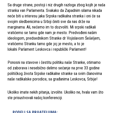
Sa druge strane, postoji i niz drugih razloga zbog kojih je naša
stranka van Parlamenta. Svakako da Zapadnim silama nikada
neće biti u interesu jaka Srpska radikalna stranka i oni će sa
svojim sledbenicima u Srbiji činiti sve da nas drže na
marginama. Ali, nećemo im to dozvoliti. Mi srpski radikali
vratićemo se tamo gde nam je mesto. Predvođeni našim
ideologom, predsednikom Stranke dr Vojislavom Šešeljem,
vratićemo Stranku tamo gde joj je mesto, a to je
lokalni Parlament Leskovca i republički Parlament!
Ponosni na stavove i čestitu politiku naše Stranke, otimamo
od zaborava i nesebično delimo sećanje na prve 33 godine
političkog života Srpske radikalne stranke sa svim članovima
naše radikalske porodice, sa građanima Leskovca, Srbije!
Ukoliko imate nekih pitanja, izvolite. Ukoliko ne, hvala vam što
ste prisustvovali našoj konferenciji.
PODELI SA PRIJATELJIMA: