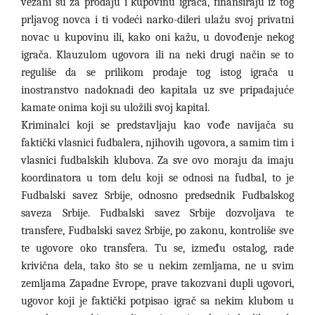
vezani su za prodaju i kupovinu igrača, finansiraju iz tog
prljavog novca i ti vodeći narko-dileri ulažu svoj privatni
novac u kupovinu ili, kako oni kažu, u dovođenje nekog
igrača. Klauzulom ugovora ili na neki drugi način se to
reguliše da se prilikom prodaje tog istog igrača u
inostranstvo nadoknadi deo kapitala uz sve pripadajuće
kamate onima koji su uložili svoj kapital.
Kriminalci koji se predstavljaju kao vođe navijača su
faktički vlasnici fudbalera, njihovih ugovora, a samim tim i
vlasnici fudbalskih klubova. Za sve ovo moraju da imaju
koordinatora u tom delu koji se odnosi na fudbal, to je
Fudbalski savez Srbije, odnosno predsednik Fudbalskog
saveza Srbije. Fudbalski savez Srbije dozvoljava te
transfere, Fudbalski savez Srbije, po zakonu, kontroliše sve
te ugovore oko transfera. Tu se, između ostalog, rade
krivična dela, tako što se u nekim zemljama, ne u svim
zemljama Zapadne Evrope, prave takozvani dupli ugovori,
ugovor koji je faktički potpisao igrač sa nekim klubom u