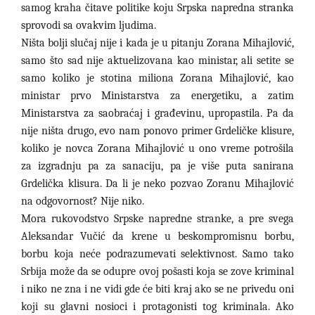
samog kraha čitave politike koju Srpska napredna stranka
sprovodi sa ovakvim ljudima.
Ništa bolji slučaj nije i kada je u pitanju Zorana Mihajlović,
samo što sad nije aktuelizovana kao ministar, ali setite se
samo koliko je stotina miliona Zorana Mihajlović, kao
ministar prvo Ministarstva za energetiku, a zatim
Ministarstva za saobraćaj i građevinu, upropastila. Pa da
nije ništa drugo, evo nam ponovo primer Grdeličke klisure,
koliko je novca Zorana Mihajlović u ono vreme potrošila
za izgradnju pa za sanaciju, pa je više puta sanirana
Grdelička klisura. Da li je neko pozvao Zoranu Mihajlović
na odgovornost? Nije niko.
Mora rukovodstvo Srpske napredne stranke, a pre svega
Aleksandar Vučić da krene u beskompromisnu borbu,
borbu koja neće podrazumevati selektivnost. Samo tako
Srbija može da se odupre ovoj pošasti koja se zove kriminal
i niko ne zna i ne vidi gde će biti kraj ako se ne privedu oni
koji su glavni nosioci i protagonisti tog kriminala. Ako