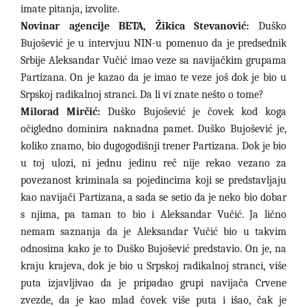
imate pitanja, izvolite.
Novinar agencije BETA, Žikica Stevanović:
Duško
Bujošević je u intervjuu NIN-u pomenuo da je predsednik
Srbije Aleksandar Vučić imao veze sa navijačkim grupama
Partizana. On je kazao da je imao te veze još dok je bio u
Srpskoj radikalnoj stranci. Da li vi znate nešto o tome?
Milorad Mirčić:
Duško Bujošević je čovek kod koga
očigledno dominira naknadna pamet. Duško Bujošević je,
koliko znamo, bio dugogodišnji trener Partizana. Dok je bio
u toj ulozi, ni jednu jedinu reč nije rekao vezano za
povezanost kriminala sa pojedincima koji se predstavljaju
kao navijači Partizana, a sada se setio da je neko bio dobar
s njima, pa taman to bio i Aleksandar Vučić. Ja lično
nemam saznanja da je Aleksandar Vučić bio u takvim
odnosima kako je to Duško Bujošević predstavio. On je, na
kraju krajeva, dok je bio u Srpskoj radikalnoj stranci, više
puta izjavljivao da je pripadao grupi navijača Crvene
zvezde, da je kao mlad čovek više puta i išao, čak je