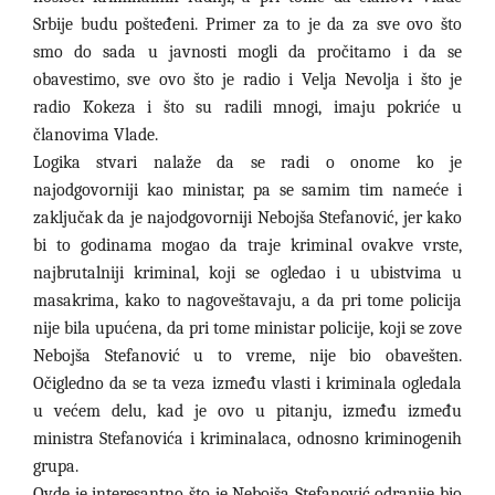
Srbije budu pošteđeni. Primer za to je da za sve ovo što
smo do sada u javnosti mogli da pročitamo i da se
obavestimo, sve ovo što je radio i Velja Nevolja i što je
radio Kokeza i što su radili mnogi, imaju pokriće u
članovima Vlade.
Logika stvari nalaže da se radi o onome ko je
najodgovorniji kao ministar, pa se samim tim nameće i
zaključak da je najodgovorniji Nebojša Stefanović, jer kako
bi to godinama mogao da traje kriminal ovakve vrste,
najbrutalniji kriminal, koji se ogledao i u ubistvima u
masakrima, kako to nagoveštavaju, a da pri tome policija
nije bila upućena, da pri tome ministar policije, koji se zove
Nebojša Stefanović u to vreme, nije bio obavešten.
Očigledno da se ta veza između vlasti i kriminala ogledala
u većem delu, kad je ovo u pitanju, između između
ministra Stefanovića i kriminalaca, odnosno kriminogenih
grupa.
Ovde je interesantno što je Nebojša Stefanović odranije bio