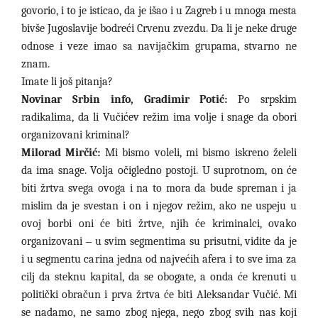
govorio, i to je isticao, da je išao i u Zagreb i u mnoga mesta
bivše Jugoslavije bodreći Crvenu zvezdu. Da li je neke druge
odnose i veze imao sa navijačkim grupama, stvarno ne
znam.
Imate li još pitanja?
Novinar Srbin info, Gradimir Potić:
Po srpskim
radikalima, da li Vučićev režim ima volje i snage da obori
organizovani kriminal?
Milorad Mirčić:
Mi bismo voleli, mi bismo iskreno želeli
da ima snage. Volja očigledno postoji. U suprotnom, on će
biti žrtva svega ovoga i na to mora da bude spreman i ja
mislim da je svestan i on i njegov režim, ako ne uspeju u
ovoj borbi oni će biti žrtve, njih će kriminalci, ovako
organizovani
–
u svim segmentima su prisutni, vidite da je
i u segmentu carina jedna od najvećih afera i to sve ima za
cilj da steknu kapital, da se obogate, a onda će krenuti u
politički obračun i prva žrtva će biti Aleksandar Vučić. Mi
se nadamo, ne samo zbog njega, nego zbog svih nas koji