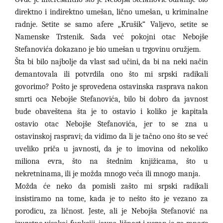
direktno i indirektno umešan, lično umešan, u kriminalne
radnje. Setite se samo afere „Krušik“ Valjevo, setite se
Namenske Trstenik. Sada već pokojni otac Nebojše
Stefanovića dokazano je bio umešan u trgovinu oružjem.
Šta bi bilo najbolje da vlast sad učini, da bi na neki način
demantovala ili potvrdila ono što mi srpski radikali
govorimo? Pošto je sprovedena ostavinska rasprava nakon
smrti oca Nebojše Stefanovića, bilo bi dobro da javnost
bude obaveštena šta je to ostavio i koliko je kapitala
ostavio otac Nebojše Stefanovića, jer to se zna u
ostavinskoj raspravi; da vidimo da li je tačno ono što se već
uveliko priča u javnosti, da je to imovina od nekoliko
miliona evra, što na štednim knjižicama, što u
nekretninama, ili je možda mnogo veća ili mnogo manja.
Možda će neko da pomisli zašto mi srpski radikali
insistiramo na tome, kada je to nešto što je vezano za
porodicu, za ličnost. Jeste, ali je Nebojša Stefanović na