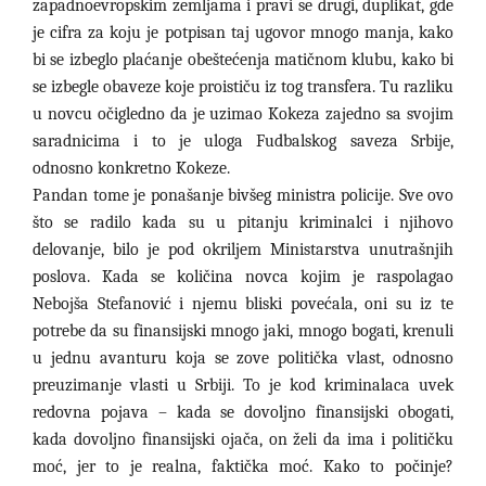
zapadnoevropskim zemljama i pravi se drugi, duplikat, gde
je cifra za koju je potpisan taj ugovor mnogo manja, kako
bi se izbeglo plaćanje obeštećenja matičnom klubu, kako bi
se izbegle obaveze koje proističu iz tog transfera. Tu razliku
u novcu očigledno da je uzimao Kokeza zajedno sa svojim
saradnicima i to je uloga Fudbalskog saveza Srbije,
odnosno konkretno Kokeze.
Pandan tome je ponašanje bivšeg ministra policije. Sve ovo
što se radilo kada su u pitanju kriminalci i njihovo
delovanje, bilo je pod okriljem Ministarstva unutrašnjih
poslova. Kada se količina novca kojim je raspolagao
Nebojša Stefanović i njemu bliski povećala, oni su iz te
potrebe da su finansijski mnogo jaki, mnogo bogati, krenuli
u jednu avanturu koja se zove politička vlast, odnosno
preuzimanje vlasti u Srbiji. To je kod kriminalaca uvek
redovna pojava – kada se dovoljno finansijski obogati,
kada dovoljno finansijski ojača, on želi da ima i političku
moć, jer to je realna, faktička moć. Kako to počinje?