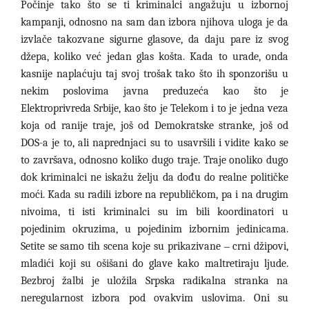
Počinje tako što se ti kriminalci angažuju u izbornoj
kampanji, odnosno na sam dan izbora njihova uloga je da
izvlače takozvane sigurne glasove, da daju pare iz svog
džepa, koliko već jedan glas košta. Kada to urade, onda
kasnije naplaćuju taj svoj trošak tako što ih sponzorišu u
nekim poslovima javna preduzeća kao što je
Elektroprivreda Srbije, kao što je Telekom i to je jedna veza
koja od ranije traje, još od Demokratske stranke, još od
DOS-a je to, ali naprednjaci su to usavršili i vidite kako se
to završava, odnosno koliko dugo traje. Traje onoliko dugo
dok kriminalci ne iskažu želju da dođu do realne političke
moći. Kada su radili izbore na republičkom, pa i na drugim
nivoima, ti isti kriminalci su im bili koordinatori u
pojedinim okruzima, u pojedinim izbornim jedinicama.
Setite se samo tih scena koje su prikazivane
–
crni džipovi,
mladići koji su ošišani do glave kako maltretiraju ljude.
Bezbroj žalbi je uložila Srpska radikalna stranka na
neregularnost izbora pod ovakvim uslovima. Oni su