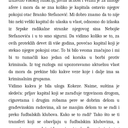
izuzetno visokoj funkciji, javna ličnost i vezan je za mnoge
afere i mora da se zna koliko je kapitala ostavio njegov
pokojni otac Branko Stefanović. Mi dobro znamo da to nije
bio neki veliki kapital do ulaska u vlast, odnosno do izlaska
iz Srpske radikalne stranke njegovog sina Nebojše
Stefanovića i u to smo sigurni. Da vidimo koliko se to, za
ovih proteklih devet ili više godina, povećao kapital koji je
stekao njegov pokojni otac. To bi bilo veoma značajno i mi
bi to tumačili kao jedan od koraka u borbi protiv
kriminala. Iz tog razloga mi upozoravamo aktuelnu vlast
da mora da prekine bilo kakve veze koje i dalje ima sa
kriminalnim grupama.
Vidimo kakva je bila uloga Kokeze. Naime, suština je
sledeća: prljav kapital koji se zarađuje trgovinom drogom,
cigaretama i drugim robama pere se dobrim delom u
građevinskim radovima, ali ne manjim delom to se radi i
preko fudbalskih klubova. Kako se to radi? Tako što se ti
transferi koji se obavljaju u fudbalskim klubovima, a