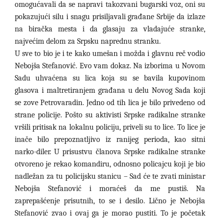
omogućavali da se napravi takozvani bugarski voz, oni su
pokazujući silu i snagu prisiljavali građane Srbije da izlaze
na biračka mesta i da glasaju za vladajuće stranke,
najvećim delom za Srpsku naprednu stranku.
U sve to bio je i te kako umešan i možda i glavnu reč vodio
Nebojša Stefanović. Evo vam dokaz. Na izborima u Novom
Sadu uhvaćena su lica koja su se bavila kupovinom
glasova i maltretiranjem građana u delu Novog Sada koji
se zove Petrovaradin. Jedno od tih lica je bilo privedeno od
strane policije. Pošto su aktivisti Srpske radikalne stranke
vršili pritisak na lokalnu policiju, priveli su to lice. To lice je
inače bilo prepoznatljivo iz ranijeg perioda, kao sitni
narko-diler. U prisustvu članova Srpske radikalne stranke
otvoreno je rekao komandiru, odnosno policajcu koji je bio
nadležan za tu policijsku stanicu – Sad će te zvati ministar
Nebojša Stefanović i moraćeš da me pustiš. Na
zaprepašćenje prisutnih, to se i desilo. Lično je Nebojša
Stefanović zvao i ovaj ga je morao pustiti. To je početak