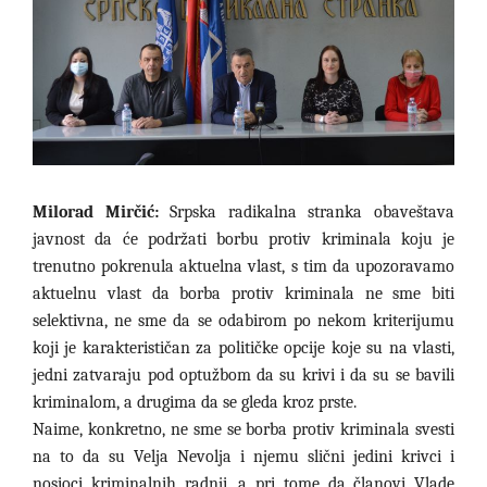
Milorad Mirčić:
Srpska
radikalna
stranka obaveštava
javnost da će podržati borbu protiv kriminala koju je
trenutno pokrenula aktuelna vlast, s tim da upozoravamo
aktuelnu vlast da borba protiv kriminala ne sme biti
selektivna, ne sme da se odabirom po nekom kriterijumu
koji je karakterističan za političke opcije koje su na vlasti,
jedni zatvaraju pod optužbom da su krivi i da su se bavili
kriminalom, a drugima da se gleda kroz prste.
Naime, konkretno, ne sme se borba protiv kriminala svesti
na to da su Velja Nevolja i njemu slični jedini krivci i
nosioci kriminalnih radnji, a pri tome da članovi Vlade