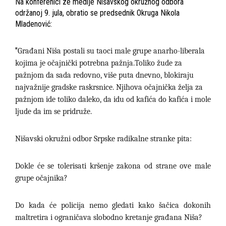
Na konferenici ze medije Nišavskog okružnog odbora
održanoj 9. jula, obratio se predsednik Okruga Nikola
Mladenović:
"
Građani Niša postali su taoci male grupe anarho-liberala
kojima je očajnički potrebna pažnja.
Toliko žude za
pažnjom da sada redovno, više puta dnevno, blokiraju
najvažnije gradske raskrsnice. Njihova očajnička želja za
pažnjom ide toliko daleko, da idu od kafića do kafića i mole
ljude da im se pridruže.
Nišavski okružni odbor Srpske radikalne stranke pita:
Dokle će se tolerisati kršenje zakona od strane ove male
grupe očajnika?
Do kada će policija nemo gledati kako šačica dokonih
maltretira i ograničava slobodno kretanje građana Niša?