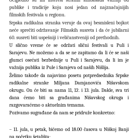
Očigledno su im interesi stranih ambasada važniji od
publike i tradicije koju nosi jedan od najznačajnijih
filmskih festivala u regionu.
Srpska radikalna stranka veruje da ovaj besmisleni bojkot
neće sprečiti održavanje Filmskih susreta i da će jubilarni
60. susreti biti uspešniji i veličanstveniji od prethodnih.
U slično vreme će se održati slični festivali u Puli i
Sarajevu. Ne možemo a da se ne zapitamo da li će se naši
glumci osećati bezbednije u Puli i Sarajevu, da li im je
važnija publika iz Pule i Sarajeva od naših Nišlija.
Želimo takođe da najavimo posetu potpredsednika Srpske
radikalne stranke Miljana Damjanovića Nišavskom
okrugu. On će biti sa nama 11, 12. i 13. jula. Dakle, sva tri
dana ćemo biti sa građanima Nišavskog okruga i
razgovaraćemo o aktuelnim temama.
Pozivamo sugrađane da nam se pridruže konkretno:
– 11. jula, u petak, bićemo od 18.00 časova u Niškoj Banji
na početku šetališta;