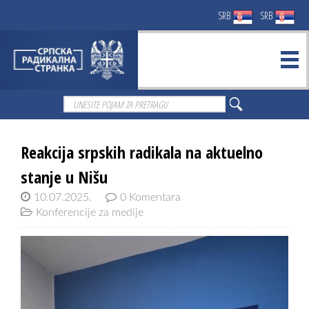
SRB
SRB
Reakcija srpskih radikala na aktuelno
stanje u Nišu
10.07.2025.
0 Komentara
Konferencije za medije