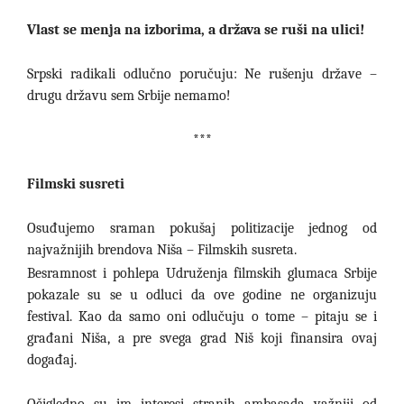
Vlast se menja na izborima, a država se ruši na ulici!
Srpski radikali odlučno poručuju: Ne rušenju države –
drugu državu sem Srbije nemamo!
***
Filmski susreti
Osuđujemo sraman pokušaj politizacije jednog od
najvažnijih brendova Niša – Filmskih susreta.
Besramnost i pohlepa Udruženja filmskih glumaca Srbije
pokazale su se u odluci da ove godine ne organizuju
festival. Kao da samo oni odlučuju o tome – pitaju se i
građani Niša, a pre svega grad Niš koji finansira ovaj
događaj.