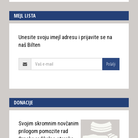
MEJL LISTA
Unesite svoju imejl adresu i prijavite se na
naš Bilten
Pošalji
DONACIJE
Svojim skromnim novčanim
prilogom pomozite rad