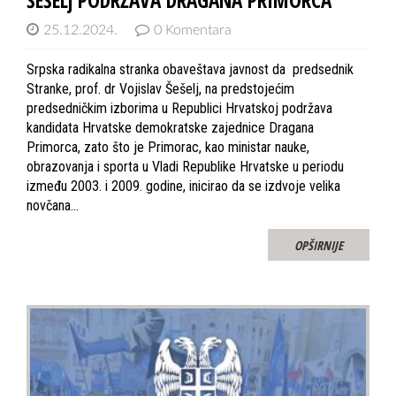
25.12.2024.
0 Komentara
Srpska radikalna stranka obaveštava javnost da predsednik
Stranke, prof. dr Vojislav Šešelj, na predstojećim
predsedničkim izborima u Republici Hrvatskoj podržava
kandidata Hrvatske demokratske zajednice Dragana
Primorca, zato što je Primorac, kao ministar nauke,
obrazovanja i sporta u Vladi Republike Hrvatske u periodu
između 2003. i 2009. godine, inicirao da se izdvoje velika
novčana…
OPŠIRNIJE