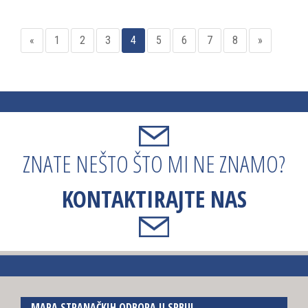
«
1
2
3
4
5
6
7
8
»
ZNATE NEŠTO ŠTO MI NE ZNAMO?
KONTAKTIRAJTE NAS
MAPA STRANAČKIH ODBORA U SRBIJI