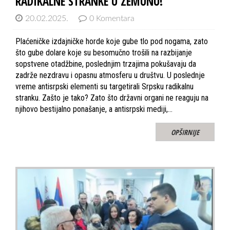
RADIKALNE STRANKE U ZEMUNU!
20.02.2025.
0 Komentara
Plaćeničke izdajničke horde koje gube tlo pod nogama, zato
što gube dolare koje su besomučno trošili na razbijanje
sopstvene otadžbine, poslednjim trzajima pokušavaju da
zadrže nezdravu i opasnu atmosferu u društvu. U poslednje
vreme antisrpski elementi su targetirali Srpsku radikalnu
stranku. Zašto je tako? Zato što državni organi ne reaguju na
njihovo bestijalno ponašanje, a antisrpski mediji,…
OPŠIRNIJE