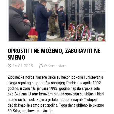
OPROSTITI NE MOŽEMO, ZABORAVITI NE
SMEMO
16.01.2025.
0 Komentara
Zločinačke horde Nasera Orića su nakon pokolja i uništavanja
svega srpskog na području srednjeg Podrinja u aprilu 1992.
godine, u zoru 16. januara 1993. godine napale srpska sela
oko Skelana. U tom krvavom piru na spavanju su ubijani i klani
srpski civili, među kojima je bilo i dece, a najmlađi ubijeni
dečak imao je samo pet godina. Toga dana ubijeno je ukupno
69 Srba, a njihova imovina je…