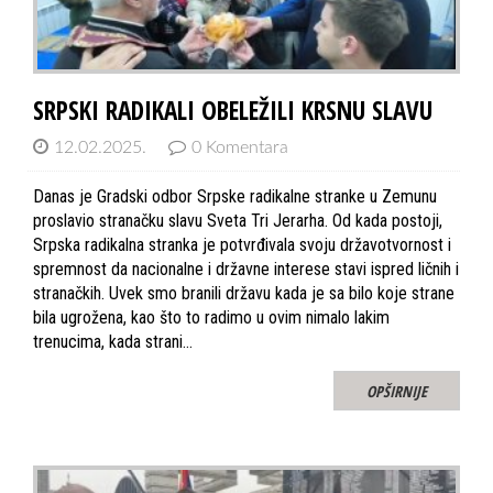
SRPSKI RADIKALI OBELEŽILI KRSNU SLAVU
12.02.2025.
0 Komentara
Danas je Gradski odbor Srpske radikalne stranke u Zemunu
proslavio stranačku slavu Sveta Tri Jerarha. Od kada postoji,
Srpska radikalna stranka je potvrđivala svoju državotvornost i
spremnost da nacionalne i državne interese stavi ispred ličnih i
stranačkih. Uvek smo branili državu kada je sa bilo koje strane
bila ugrožena, kao što to radimo u ovim nimalo lakim
trenucima, kada strani…
OPŠIRNIJE