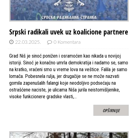
Srpski radikali uvek uz koalicione partnere
22.03.2025.
0 Komentara
Grad Niš je sinoć ponižen i osramoćen kao nikada u novijoj
istoriji. Sinoć je konačno umrla demokratija i nadamo se, samo
na kratko, vraćeni smo u vreme lova na veštice. Falila je samo
lomača. Pobesnela rulja, jer drugačije se ne može nazvati
gomila zapenušalih falangi koje neodoljivo podsećaju na
ostrašćene naciste, je ulicama Niša jurila neistomišljenike,
visoke funkcionere gradske vlasti,…
OPŠIRNIJE