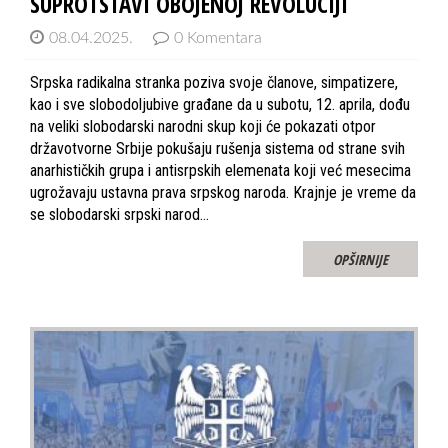
SUPROTSTAVI OBOJENOJ REVOLUCIJI
08.04.2025.
0 Komentara
Srpska radikalna stranka poziva svoje članove, simpatizere,
kao i sve slobodoljubive građane da u subotu, 12. aprila, dođu
na veliki slobodarski narodni skup koji će pokazati otpor
državotvorne Srbije pokušaju rušenja sistema od strane svih
anarhističkih grupa i antisrpskih elemenata koji već mesecima
ugrožavaju ustavna prava srpskog naroda. Krajnje je vreme da
se slobodarski srpski narod…
OPŠIRNIJE