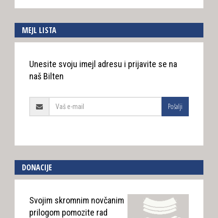
MEJL LISTA
Unesite svoju imejl adresu i prijavite se na
naš Bilten
Pošalji
DONACIJE
Svojim skromnim novčanim
prilogom pomozite rad