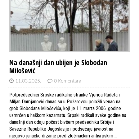
Na današnji dan ubijen je Slobodan
Milošević
11.03.2025.
0 Komentara
Potpredsednici Srpske radikalne stranke Vjerica Radeta i
Miljan Damjanović danas su u Požarevcu položili venac na
grob Slobodana Miloševića, koji je 11. marta 2006. godine
usmrćen u haškom kazamatu. Srpski radikali svake godine na
današnji dan odaju počast bivšem predsedniku Srbije i
Savezne Republike Jugoslavije i podsećaju javnost na
njegovo junačko držanje pred zločinačkim antisrpskim …