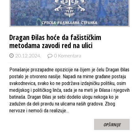
Dragan Đilas hoće da fašističkim
metodama zavodi red na ulici
20.12.2024.
0 Komentara
Ponašanje prozapadne opozicije na čijem je čelu Dragan Đilas
postalo je otvoreno nasilje. Napadi na mirne građane postaju
svakodnevica, svako ko ne podržava izdajničku politiku, osim
medijskog i političkog linča, sada je na meti je Đilasa i njegovih
batinaša. Dragan Đilas je sebi dodelio ulogu nekoga ko je
zadužen da deli pravdu na ulicama naših gradova. Zbog
nervoze i nemoći da realizuje…
OPŠIRNIJE