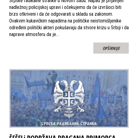
Srpske radikalne stranke u Novom Sadu. Napad je prijavljen
nadležnoj policijskoj upravi i očekujemo da će izvršioci biti
brzo otkriveni i da će odgovarati u skladu sa zakonom.
Ovakvim kukavičkim napadima na političke neistomišljenike
određeni politički akteri pokušavaju da stvore krizu u Srbiji i da
naprave atmosferu da je…
OPŠIRNIJE
ŠEŠELj PODRŽAVA DRAGANA PRIMORCA