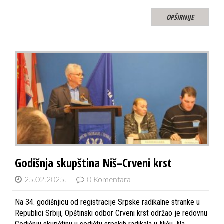
OPŠIRNIJE
Godišnja skupština Niš–Crveni krst
25.02.2025.
0 Komentara
Na 34. godišnjicu od registracije Srpske radikalne stranke u
Republici Srbiji, Opštinski odbor Crveni krst održao je redovnu