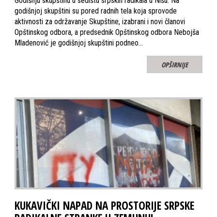
Godišnju skupštinu u sedištu srpskih radikala u Nišu. Na
godišnjoj skupštini su pored radnih tela koja sprovode
aktivnosti za održavanje Skupštine, izabrani i novi članovi
Opštinskog odbora, a predsednik Opštinskog odbora Nebojša
Mladenović je godišnjoj skupštini podneo…
OPŠIRNIJE
KUKAVIČKI NAPAD NA PROSTORIJE SRPSKE