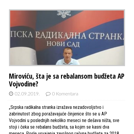
Miroviću, šta je sa rebalansom budžeta AP
Vojvodine?
02.09.2019.
0 Komentara
„Srpska radikalna stranka izražava nezadovoljstvo i
zabrinutost zbog poražavajuće činjenice što se u AP
Vojvodini u poslednjih nekoliko meseci ne dešava ništa, sve
stoji i čeka se rebalans budžeta, sa kojim se kasni dva
meseca. Posle usvajanja završnog računa budžeta za 2018,