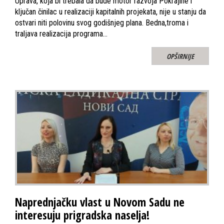
Uprava, koja bi trebala da bude motor razvoja Pokrajine i
ključan činilac u realizaciji kapitalnih projekata, nije u stanju da
ostvari niti polovinu svog godišnjeg plana. Bedna,troma i
traljava realizacija programa…
OPŠIRNIJE
Naprednjačku vlast u Novom Sadu ne
interesuju prigradska naselja!