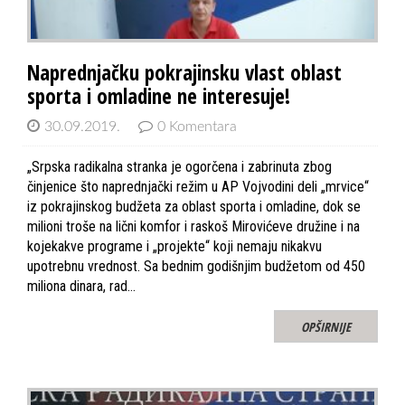
Naprednjačku pokrajinsku vlast oblast
sporta i omladine ne interesuje!
30.09.2019.
0 Komentara
„Srpska radikalna stranka je ogorčena i zabrinuta zbog
činjenice što naprednjački režim u AP Vojvodini deli „mrvice“
iz pokrajinskog budžeta za oblast sporta i omladine, dok se
milioni troše na lični komfor i raskoš Mirovićeve družine i na
kojekakve programe i „projekte“ koji nemaju nikakvu
upotrebnu vrednost. Sa bednim godišnjim budžetom od 450
miliona dinara, rad…
OPŠIRNIJE