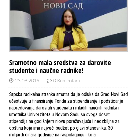
Sramotno mala sredstva za darovite
studente i naučne radnike!
23.09.2019.
0 Komentara
Srpska radikalna stranka smatra da je odluka da Grad Novi Sad
učestvuje u finansiranju Fonda za stipendiranje i podsticanje
napredovanja darovitih studenata i mladih naučnih radnika i
umetnika Univerziteta u Novom Sadu sa svega deset
stipendija na godišnjem niovu poražavajuća i neozbiljna za
opštinu koja ima najveći budžet po glavi stanovnika, 30
milijardi dinara godišnje na raspolaganju i koja…