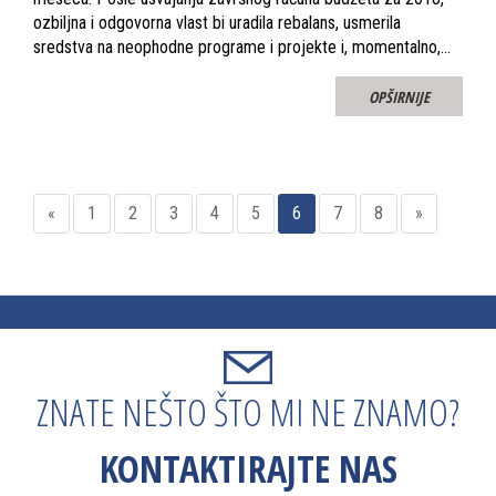
ozbiljna i odgovorna vlast bi uradila rebalans, usmerila
sredstva na neophodne programe i projekte i, momentalno,…
OPŠIRNIJE
«
1
2
3
4
5
6
7
8
»
ZNATE NEŠTO ŠTO MI NE ZNAMO?
KONTAKTIRAJTE NAS