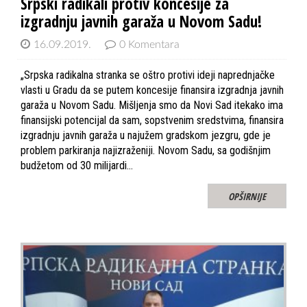
Srpski radikali protiv koncesije za
izgradnju javnih garaža u Novom Sadu!
16.09.2019.
0 Komentara
„Srpska radikalna stranka se oštro protivi ideji naprednjačke
vlasti u Gradu da se putem koncesije finansira izgradnja javnih
garaža u Novom Sadu. Mišljenja smo da Novi Sad itekako ima
finansijski potencijal da sam, sopstvenim sredstvima, finansira
izgradnju javnih garaža u najužem gradskom jezgru, gde je
problem parkiranja najizraženiji. Novom Sadu, sa godišnjim
budžetom od 30 milijardi…
OPŠIRNIJE