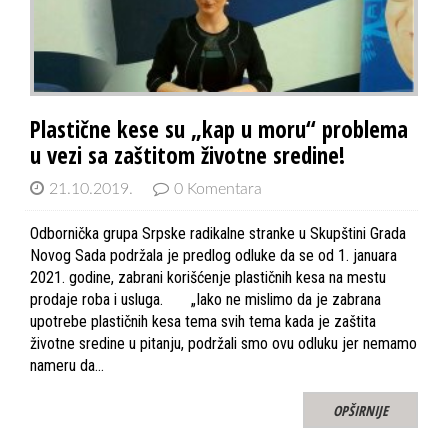
Plastične kese su „kap u moru“ problema
u vezi sa zaštitom životne sredine!
21.10.2019.
0 Komentara
Odbornička grupa Srpske radikalne stranke u Skupštini Grada
Novog Sada podržala je predlog odluke da se od 1. januara
2021. godine, zabrani korišćenje plastičnih kesa na mestu
prodaje roba i usluga. „Iako ne mislimo da je zabrana
upotrebe plastičnih kesa tema svih tema kada je zaštita
životne sredine u pitanju, podržali smo ovu odluku jer nemamo
nameru da…
OPŠIRNIJE