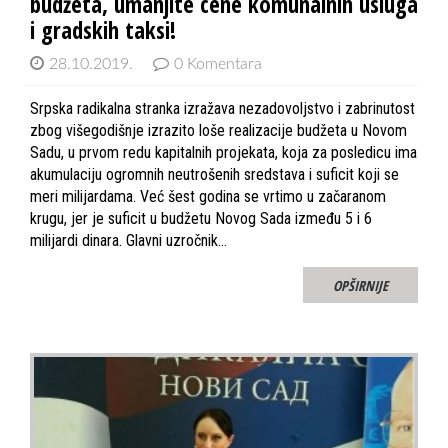
budžeta, umanjite cene komunalnih usluga
i gradskih taksi!
28.10.2019.
0 Komentara
Srpska radikalna stranka izražava nezadovoljstvo i zabrinutost
zbog višegodišnje izrazito loše realizacije budžeta u Novom
Sadu, u prvom redu kapitalnih projekata, koja za posledicu ima
akumulaciju ogromnih neutrošenih sredstava i suficit koji se
meri milijardama. Već šest godina se vrtimo u začaranom
krugu, jer je suficit u budžetu Novog Sada između 5 i 6
milijardi dinara. Glavni uzročnik…
OPŠIRNIJE