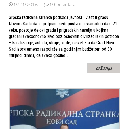
07.10.2019.
0 Komentara
Srpska radikalna stranka podseća javnost i vlast u gradu
Novom Sadu da je potpuno nedopustvivo i sramotno da u 21.
veku, postoje delovi grada i prigradskih naselja u kojima
građani svakodnevno žive bez osnovnih civilizacijskih potreba
– kanalizacije, asfalta, struje, vode, rasvete, a da Grad Novi
Sad istovremeno raspolaže sa godišnjim budžetom od 30
milijardi dinara, da svake godine…
OPŠIRNIJE