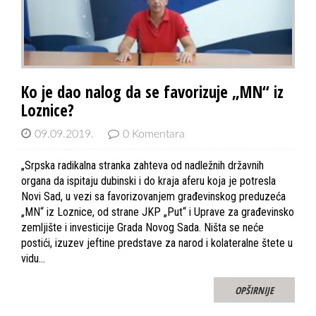
Ko je dao nalog da se favorizuje „MN“ iz
Loznice?
09.09.2019.
0 Komentara
„Srpska radikalna stranka zahteva od nadležnih državnih
organa da ispitaju dubinski i do kraja aferu koja je potresla
Novi Sad, u vezi sa favorizovanjem građevinskog preduzeća
„MN“ iz Loznice, od strane JKP „Put“ i Uprave za građevinsko
zemljište i investicije Grada Novog Sada. Ništa se neće
postići, izuzev jeftine predstave za narod i kolateralne štete u
vidu…
OPŠIRNIJE