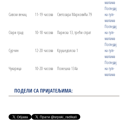
мапама
Погледај
Савски венац
11-19 часова
Светозара Марковића 79
на гугл-
мапама
Погледај
Стари град
10-18 часова
Париска 13, трећи спрат
на гугл-
мапама
Погледај
Сурчин
12-20 часова
Крушедолска 1
на гугл-
мапама
Погледај
Чукарица
10-20 часова
Пожешка 134а
на гугл-
мапама
ПОДЕЛИ СА ПРИЈАТЕЉИМА: