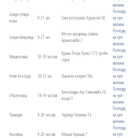
мапама
Погледај
Земун-Земун
9-21 час
Сала ресторана, Курирска 50
на гугл-
поље
мапама
Погледај
Месна заједница, Јована
Земун-Батајница
9-21 час
на гугл-
Бранковића 2
мапама
Погледај
Краља Петра Првог 173, трећи
Младеновац
10-18 часова
на гугл-
спрат
мапама
Погледај
Нови Београд
10-21 час
Париске комуне 59а
на гугл-
мапама
Погледај
Александра Аце Симовића 24,
Обреновац
14-19 часова
на гугл-
локал 3
мапама
Погледај
Палилула
9-20 часова
Чарлија Чаплина 14
на гугл-
мапама
Погледај
Раковица
9-20 часова
Мишка Крањца 7
на гугл-