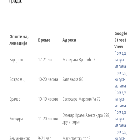
града:
Google
Општина,
Време
Адреса
Street
локација
View
Погледај
Барајево
17-21 час
Миодрага Вуковића 2
на гугл-
мапама
Погледај
Вождовац
10-20 часова
Заплењска 86
на гугл-
мапама
Погледај
Врачар
10-19 часова
Светозара Марковића 79
на гугл-
мапама
Погледај
Булевар Краља Александра 298,
Звездара
11-20 часова
на гугл-
други спрат
мапама
Погледај
Земун-центар
9-21 час
Магистратски трг 3
на гугл-