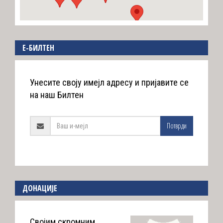
E-БИЛТЕН
Унесите своју имејл адресу и пријавите се
на наш Билтен
Потврди
ДОНАЦИЈЕ
Својим скромним