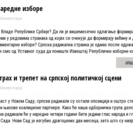
наредне изборе
Коментара
е Владе Републике Србије? Да ли је вишемесечно одлагање формир
еми у редовима странака од којих се очекује да формирају већину 
аментарне изборе? Српска радикална странка је одмах после одржа
ли смо од Уставног суда да поништи Извештај Републичке изборне к
ОПШ
рах и трепет на српској политичкој сцени
Коментара
аст у Новом Саду, српски радикали су остали опозиција и оштро ст
и њихове коалиционе партнере. Како ће наша одборничка група дело
и радикали ће у наредне четири године бити једини глас народа и г
 Сада. Нови Сад је изгубио драгоцених два месеца, зато што су на