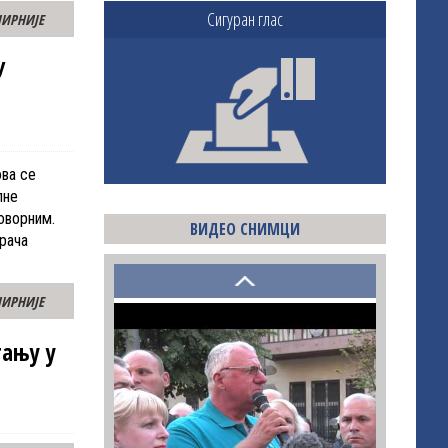
Сигуран глас
ИРНИЈЕ
У
ова се
лне
оворним.
ВИДЕО СНИМЦИ
рача
ИРНИЈЕ
тању у