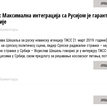
ОПШ
 Максимална интеграција са Русијом је гаран
ије
Коментара
ава Шешеља за руску новинску агенцију ТАСС [1. март 2019. године]
а на српској политичкој сцени, лидер Српске радикалне странке – на
е странке у Србији – Војислав Шешељ говорио је у интервјуу ТАСС-
есима у Србији, свом предлогу за решавање косовског питања, по
ОПШ
Коментара
ОПШ