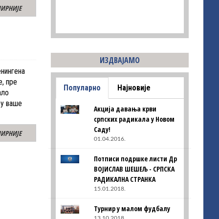
ИРНИЈЕ
ИЗДВАЈАМО
енингена
, пре
Популарно
Најновије
ало
ру ваше
Акција давања крви
српских радикала у Новом
Саду!
ИРНИЈЕ
01.04.2016.
Потписи подршке листи Др
ВОЈИСЛАВ ШЕШЕЉ - СРПСКА
РАДИКАЛНА СТРАНКА
15.01.2018.
Турнир у малом фудбалу
13.10.2018.