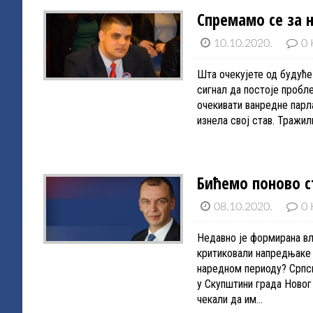
Спремамо се за 
10.10.2020.
0 
Шта очекујете од будућ
сигнал да постоје пробл
очекивати ванредне парл
изнела свој став. Тражи
Бићемо поново ст
08.10.2020.
0 
Недавно је формирана вл
критиковали напредњаке 
наредном периоду? Српск
у Скупштини града Новог
чекали да им…