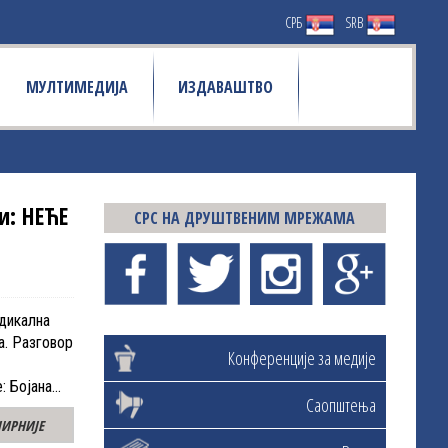
СРБ
SRB
МУЛТИМЕДИЈА
ИЗДАВАШТВО
и: НЕЋЕ
СРС НА ДРУШТВЕНИМ МРЕЖАМА
адикална
а. Разговор
Конференције за медије
: Бојана…
Саопштења
ИРНИЈЕ