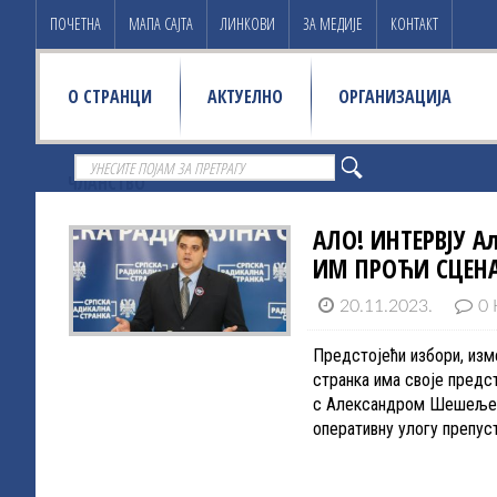
ПОЧЕТНА
МАПА САЈТА
ЛИНКОВИ
ЗА МЕДИЈЕ
КОНТАКТ
О СТРАНЦИ
АКТУЕЛНО
ОРГАНИЗАЦИЈА
ЧЛАНСТВО
АЛО! ИНТЕРВЈУ А
ИМ ПРОЋИ СЦЕНА
20.11.2023.
0 
Предстојећи избори, изме
странка има своје предс
с Александром Шешељем, 
оперативну улогу препус