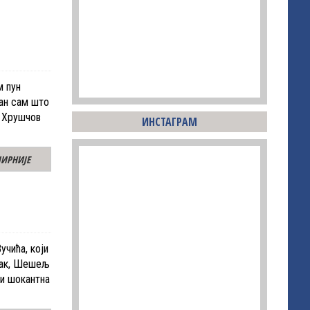
м пун
ћан сам што
у Хрушчов
ИНСТАГРАМ
ИРНИЈЕ
чића, који
Ипак, Шешељ
 и шокантна