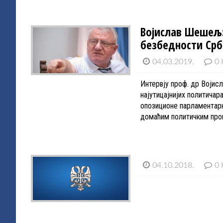
Војислав Шешељ:
безбедности Срб
04.03.2019.
0 
Интервју проф. др Војисл
најутицајнијих политичар
опозиционе парламентарн
домаћим политичким проц
04.10.2018.
0 