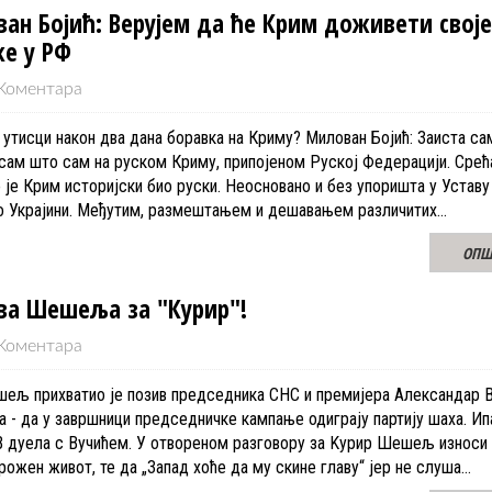
ван Бојић: Верујем да ће Крим доживети своје
ке у РФ
Коментара
 утисци након два дана боравка на Криму? Милован Бојић: Заиста са
 сам што сам на руском Криму, припојеном Руској Федерацији. Сре
о је Крим историјски био руски. Неосновано и без упоришта у Устав
пио Украјини. Међутим, размештањем и дешавањем различитих…
ОПШ
ава Шешеља за "Курир"!
Коментара
љ прихватио је позив председника СНС и премијера Александар Ву
ра - да у завршници председничке кампање одиграју партију шаха. 
В дуела с Вучићем. У отвореном разговору за Kурир Шешељ износи
грожен живот, те да „Запад хоће да му скине главу“ јер не слуша…