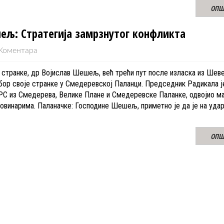
ОПШ
ељ: Стратегија замрзнутог конфликта
Коментара
странке, др Војислав Шешељ, већ трећи пут после изласка из Шев
бор своје странке у Смедеревској Паланци. Председник Радикала је
РС из Смедерева, Велике Плане и Смедеревске Паланке, одвојио м
новинарима. Паланачке: Господине Шешељ, приметно је да је на уда
ОПШ