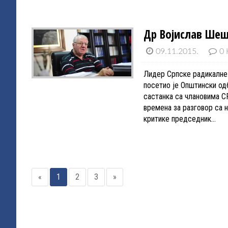
Др Војислав Шеш
09.11.2015.
0 
Лидер Српске радикалне 
посетио је Општински од
састанка са члановима С
времена за разговор са 
критике председник…
«
1
2
3
»