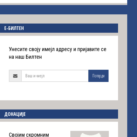
E-БИЛТЕН
Унесите своју имејл адресу и пријавите се
на наш Билтен
Потврди
ДОНАЦИЈЕ
Својим скромним