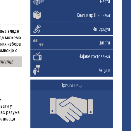
Вести
Књиге др Шешеља
Интервјуи
ања владе
и да можемо
Цитати
них избора
омисије о…
Најаве гостовања
ИРНИЈЕ
Акције
Приступница
е
вати у
лас разума
предњаци