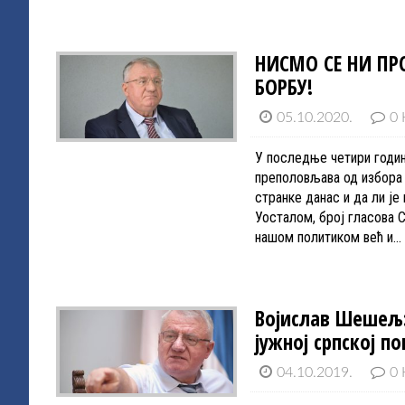
НИСМО СЕ НИ П
БОРБУ!
05.10.2020.
0 
У последње четири годин
преполовљава од избора 
странке данас и да ли ј
Уосталом, број гласова 
нашом политиком већ и…
Војислав Шешељ:
јужној српској п
04.10.2019.
0 