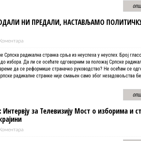
ОПШ
РОДАЛИ НИ ПРЕДАЛИ, НАСТАВЉАМО ПОЛИТИЧК
Коментара
е Српска радикална странка срља из неуспеха у неуспех. Број глас
до избора. Да ли се осећате одговорним за положај Српске радика
е време да се реформише страначко руководство? Не осећам се одг
Српске радикалне странке није смањен само због незадовољства би
ОПШ
 Интервју за Телевизију Мост о изборима и с
окрајини
Коментара