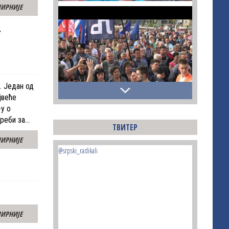
ИРНИЈЕ
т
. Један од
јвеће
у о
треби за…
ТВИТЕР
ИРНИЈЕ
@srpski_radikali
ИРНИЈЕ