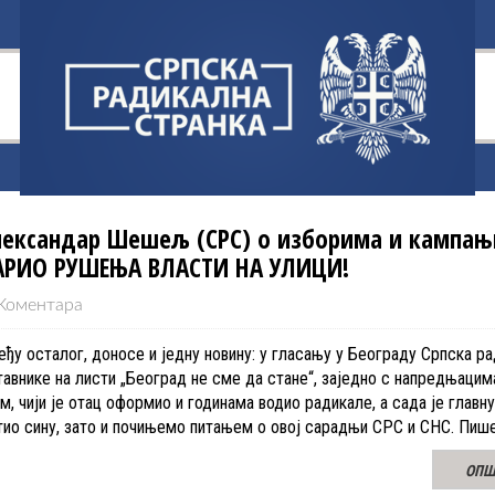
лександар Шешељ (СРС) о изборима и кампањ
РИО РУШЕЊА ВЛАСТИ НА УЛИЦИ!
Коментара
ђу осталог, доносе и једну новину: у гласању у Београду Српска р
тавнике на листи „Београд не сме да стане“, заједно с напредњацим
чији је отац оформио и годинама водио радикале, а сада је главну
тио сину, зато и почињемо питањем о овој сарадњи СРС и СНС. Пише
ОПШ