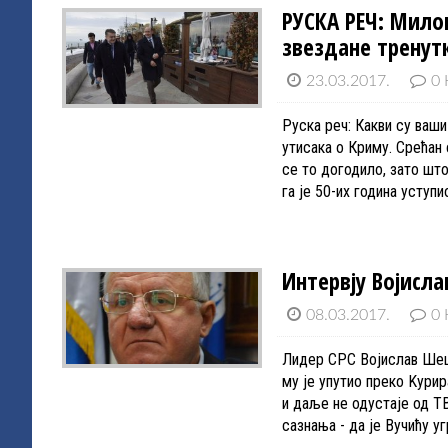
РУСКА РЕЧ: Мило
звездане тренут
23.03.2017.
0 
Руска реч: Какви су ваши
утисака о Криму. Срећан
се то догодило, зато шт
га је 50-их година усту
Интервју Војисл
08.03.2017.
0 
Лидер СРС Војислав Шеше
му је упутио преко Kури
и даље не одустаје од Т
сазнања - да је Вучићу у