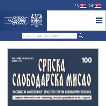
СРБ
SRB