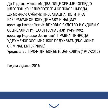
Др Гордана Живковић: ДВА ЛИЦЕ СРБИЈЕ - ОГЛЕД О
ИДЕОЛОШКОЈ ЗЛОУПОТРЕБИ СРПСКОГ НАРОДА
Др Момчило Суботић: ПРОЗАПАДНА ПОЛИТИКА
РАЗГРАЂУЈЕ СРПСКУ ДРЖАВУ И НАЦИЈУ
проф. др Никола Жутић: ВРХОВНО СУДСТВО И СУДОВИ У
СОЦИЈАЛИСТИЧКОЈ ЈУГОСЛАВИЈИ 1945-1992.
проф. др Недељко Јованчевић: ПРАВНА ПРИРОДА
УДРУЖЕНОГ ЗЛОЧИНАЧКОГ ПОДУХВАТА (ENG. JOINT
CRIMINAL ENTERPRISE)
Уредништво: ПРОФ. ДР ЂОРЂЕ Н. ЈАНКОВИЋ (1947-2016)
Година издања: 2016.