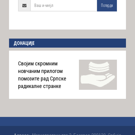
Потврди
ДОНАЦИЈЕ
Својим скромним
новчаним прилогом
помозите рад Српске
радикалне странке