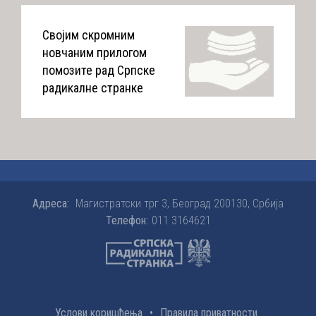
Својим скромним
новчаним прилогом
помозите рад Српске
радикалне странке
Адреса:
Магистратски трг 3, Београд 200130, Србија
Телефон:
011 3164621
Услови коришћења
•
Правила приватности