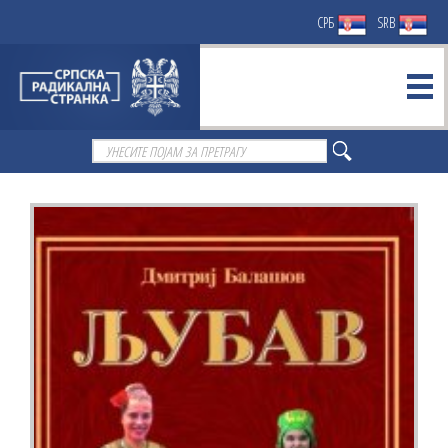
СРБ
SRB