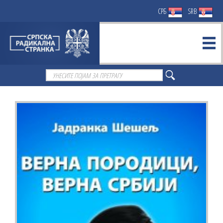
СРБ
SRB