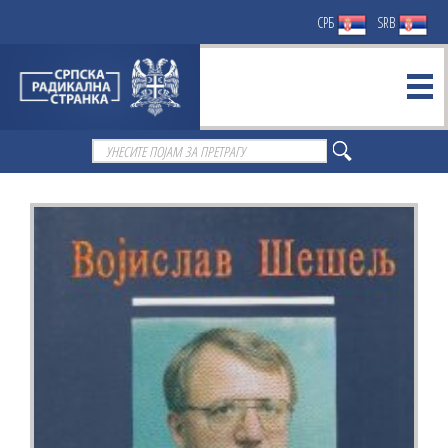
СРБ
SRB