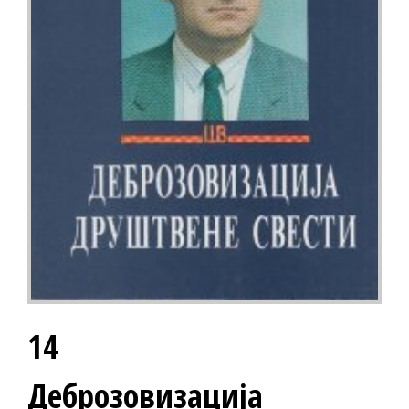
14
Деброзовизација