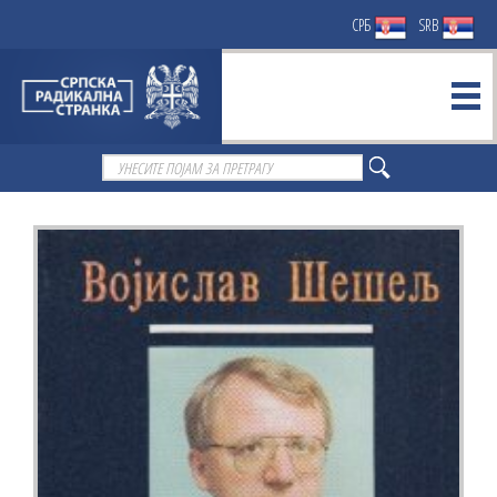
СРБ
SRB