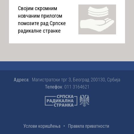
Својим скромним
новчаним прилогом
помозите рад Српске
радикалне странке
Адреса:
Магистратски трг 3, Београд 200130, Србија
Телефон:
011 3164621
Услови коришћења
•
Правила приватности