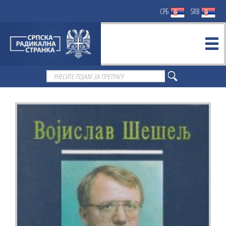
СРБ
SRB