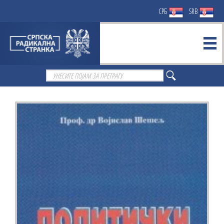
СРБ
SRB