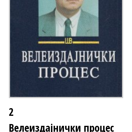
2
Велеиздајнички процес