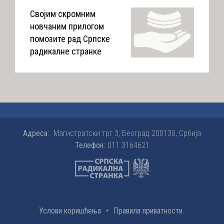
Својим скромним
новчаним прилогом
помозите рад Српске
радикалне странке
Адреса:
Магистратски трг 3, Београд 200130, Србија
Телефон:
011 3164621
Услови коришћења
•
Правила приватности