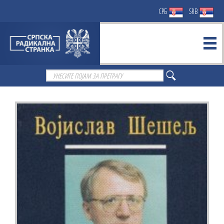
СРБ
SRB