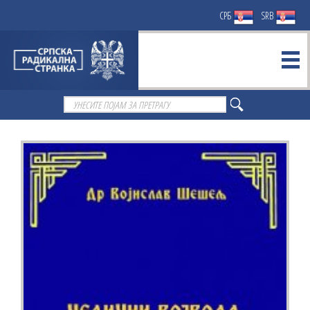
СРБ
SRB