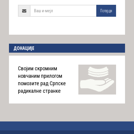
Потврди
ДОНАЦИЈЕ
Својим скромним
новчаним прилогом
помозите рад Српске
радикалне странке