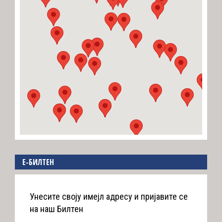
E-БИЛТЕН
Унесите своју имејл адресу и пријавите се
на наш Билтен