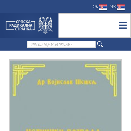
СРБ
SRB