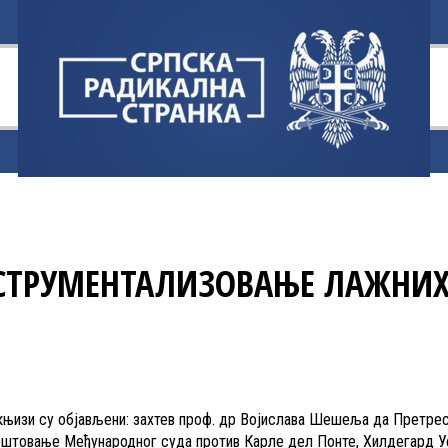
СТРУМЕНТАЛИЗОВАЊЕ ЛАЖНИ
 књизи су објављени: захтев проф. др Војислава Шешеља да Претресн
оштовање Међународног суда против Карле дел Понте, Хилдегард У