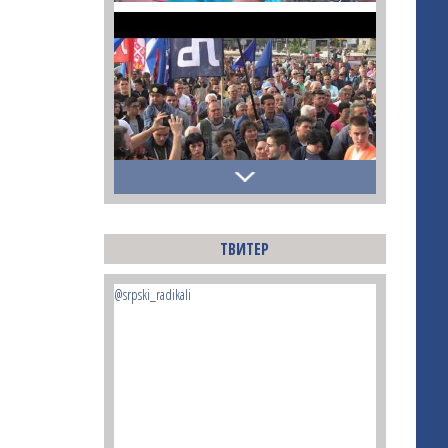
ТВИТЕР
@srpski_radikali