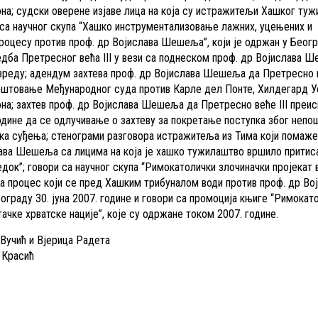
на; судски оверене изјаве лица на која су истражитељи Хашког ту
 са научног скупа “Хашко инструментализовање лажних, уцењених и
роцесу против проф. др Војислава Шешеља”, који је одржан у Беогр
редба Претресног већа III у вези са поднеском проф. др Војислава 
вреду; адендум захтева проф. др Војислава Шешеља да Претресно в
оштовање Међународног суда против Карле дел Понте, Хилдегард У
на; захтев проф. др Војислава Шешеља да Претресно веће III преис
 године да се одлучивање о захтеву за покретање поступка због неп
ка суђења; стенограми разговора истражитеља из Тима који помаж
ава Шешеља са лицима на која је хашко тужилаштво вршило притиса
едок”; говори са научног скупа “Римокатолички злочиначки пројекат
 на процес који се пред Хашким трибуналом води против проф. др Во
граду 30. јуна 2007. године и говори са промоција књиге “Римокат
ачке хрватске нације”, које су одржане током 2007. године.
Вучић и Вјерица Радета
 Красић