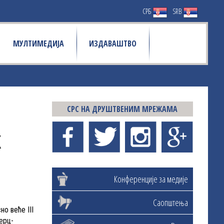
СРБ
SRB
МУЛТИМЕДИЈА
ИЗДАВАШТВО
СРС НА ДРУШТВЕНИМ МРЕЖАМА
Х
Конференције за медије
Саопштења
о веће III
ерц-