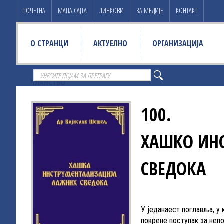
ПОЧЕТНА
МАПА САЈТА
ЛИНКОВИ
ЗА МЕДИЈЕ
КОНТАКТ
О СТРАНЦИ
АКТУЕЛНО
ОРГАНИЗАЦИЈА
ЧЛАНСТВО
100.
ХАШКО ИН
СВЕДОКА
У једанаест поглавља, у
покрене поступак за неп