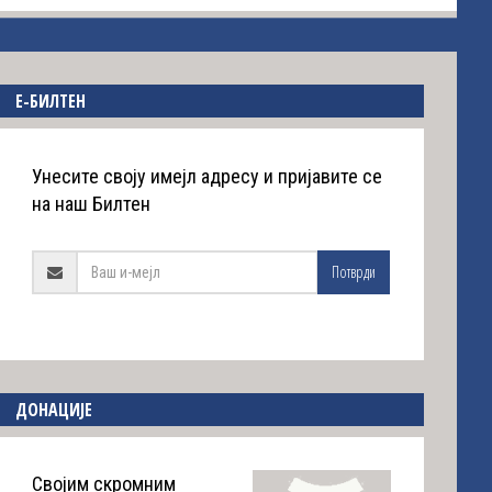
E-БИЛТЕН
Унесите своју имејл адресу и пријавите се
на наш Билтен
Потврди
ДОНАЦИЈЕ
Својим скромним