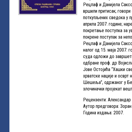
Рецлаф и Данијела Саксо
вршили притисак; говори
поткупљених сведока у п
априла 2007. године; на
покретање поступка за у
покрене поступак за неп
Рецлаф и Данијела Саксо
налог од 15. маја 2007.
суда одложи до завршет
одбране проф. др Војисл
Јове Остојића “Хашки св
хрватске нације и осврт
Шешеља”, одржаног у Бео
злочиначки пројекат вешт
Рецензенти: Александар 
Аутор предговора: Зоран
Година издања: 2007.