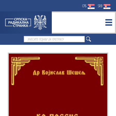
СРБ
SRB