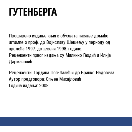
ГУТЕНБЕРГА
Проширено издање књиге обухвата писање домаће
штампе о проф. др Војиславу Шешељу у периоду од
пролећа 1997. до јесени 1998. године.
Рецензенти првог издања су Милинко Газдић и Илија
Дармановић.
Рецензенти: Гордана Поп-Лазић и др Бранко Надовеза
Аутор предговора: Огњен Михајловић
Година издања: 2008.