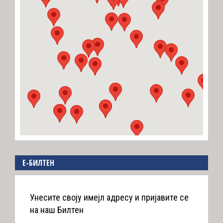
E-БИЛТЕН
Унесите своју имејл адресу и пријавите се
на наш Билтен