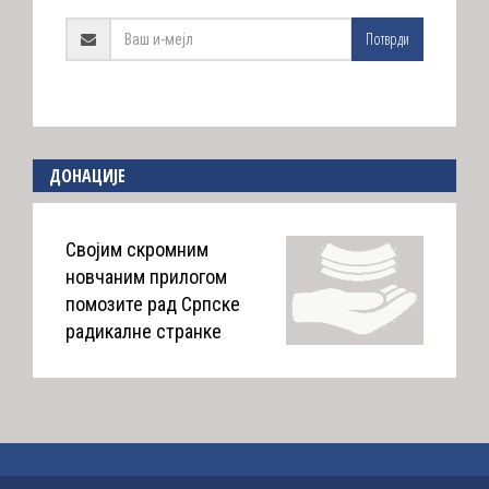
Потврди
ДОНАЦИЈЕ
Својим скромним
новчаним прилогом
помозите рад Српске
радикалне странке