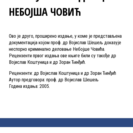
НЕБОЈША ЧОВИЋ
Ово је друго, проширено издање, у коме је представљена
документација којом проф. др Војислав Шешељ доказује
неспорно криминално деловање Небојше Човића.
Рецензенти првог издања ове књиге били су такође др
Војислав Коштуница и др Зоран Ђинђић.
Рецензенти: др Војислав Коштуница и др Зоран Ђинђић
Аутор предговора: проф. др Војислав Шешељ
Година издања: 2005.