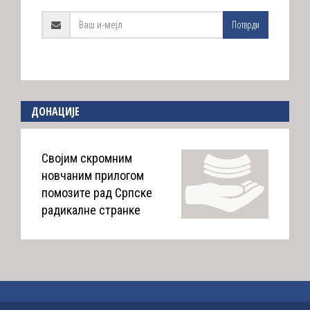
Потврди
ДОНАЦИЈЕ
Својим скромним
новчаним прилогом
помозите рад Српске
радикалне странке