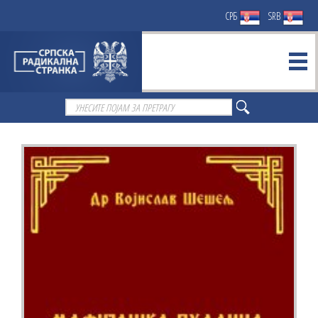
СРБ
SRB