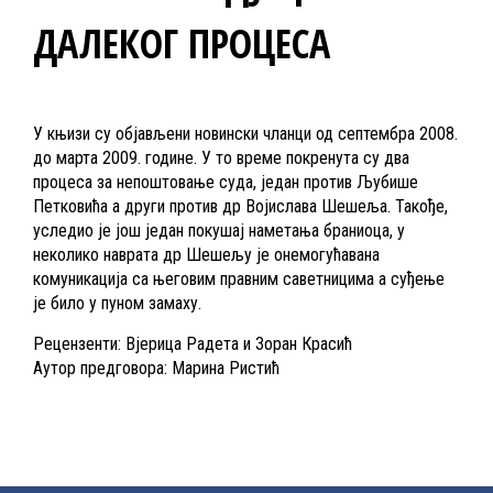
ДАЛЕКОГ ПРОЦЕСА
У књизи су објављени новински чланци од септембра 2008.
до марта 2009. године. У то време покренута су два
процеса за непоштовање суда, један против Љубише
Петковића а други против др Војислава Шешеља. Такође,
уследио је још један покушај наметања браниоца, у
неколико наврата др Шешељу је онемогућавана
комуникација са његовим правним саветницима а суђење
је било у пуном замаху.
Рецензенти: Вјерица Радета и Зоран Красић
Аутор предговора: Марина Ристић