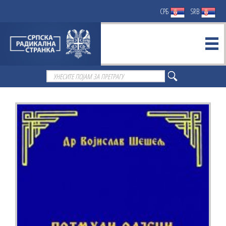
СРБ
SRB