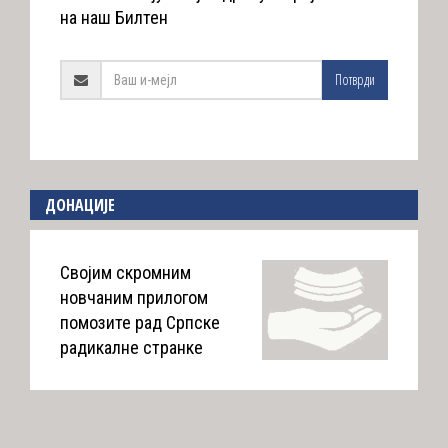
на наш Билтен
Потврди
ДОНАЦИЈЕ
Својим скромним
новчаним прилогом
помозите рад Српске
радикалне странке