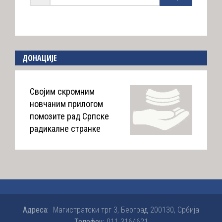
ДОНАЦИЈЕ
Својим скромним
новчаним прилогом
помозите рад Српске
радикалне странке
Адреса:
Магистратски трг 3, Београд 200130, Србија
Телефон:
011 3164621