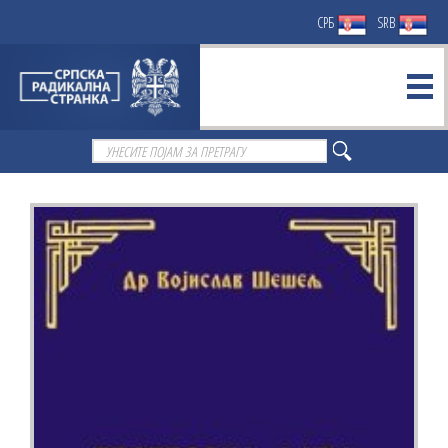
СРБ
SRB