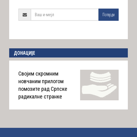
Потврди
ДОНАЦИЈЕ
Својим скромним
новчаним прилогом
помозите рад Српске
радикалне странке