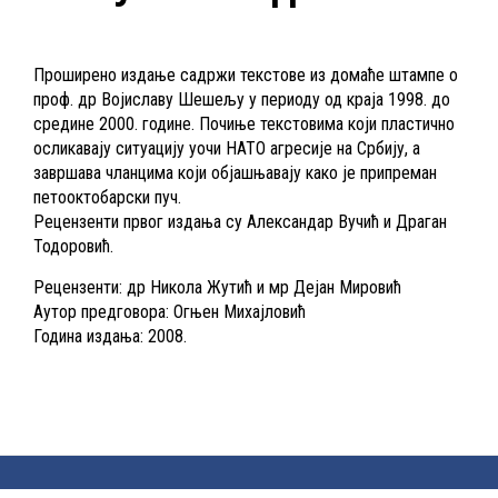
Проширено издање садржи текстове из домаће штампе о
проф. др Војиславу Шешељу у периоду од краја 1998. до
средине 2000. године. Почиње текстовима који пластично
осликавају ситуацију уочи НАТО агресије на Србију, а
завршава чланцима који објашњавају како је припреман
петооктобарски пуч.
Рецензенти првог издања су Александар Вучић и Драган
Тодоровић.
Рецензенти: др Никола Жутић и мр Дејан Мировић
Аутор предговора: Огњен Михајловић
Година издања: 2008.