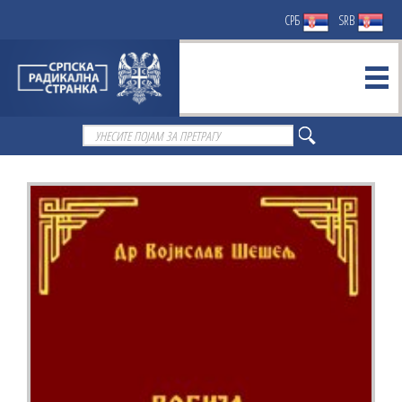
СРБ
SRB