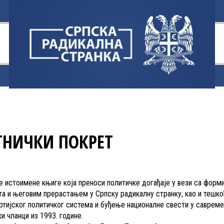
ТНИЧКИ ПОКРЕТ
 истоимене књиге која преноси политичке догађаје у вези са фор
та и његовим прерастањем у Српску радикалну странку, као и тешко
ртијског политичког система и буђење националне свести у савремен
и чланци из 1993. године.