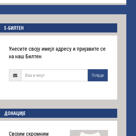
E-БИЛТЕН
Унесите своју имејл адресу и пријавите се
на наш Билтен
Потврди
ДОНАЦИЈЕ
Својим скромним