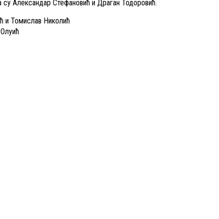
 су Александар Стефановић и Драган Тодоровић.
ић и Томислав Николић
 Олуић