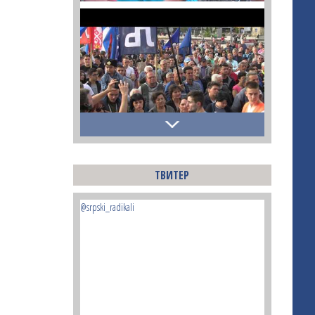
ТВИТЕР
@srpski_radikali