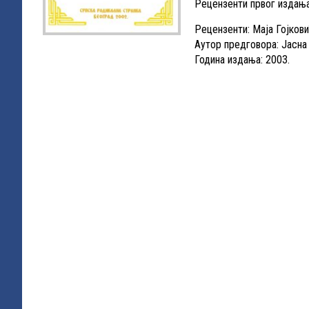
Рецензенти првог издања
Рецензенти: Маја Гојков
Аутор предговора: Јасна
Година издања: 2003.