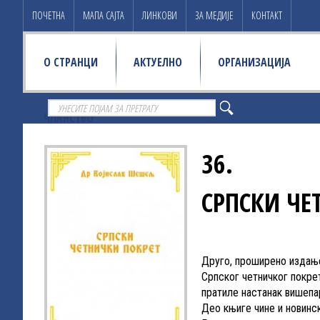
ПОЧЕТНА
МАПА САЈТА
ЛИНКОВИ
ЗА МЕДИЈЕ
КОНТАКТ
О СТРАНЦИ
АКТУЕЛНО
ОРГАНИЗАЦИЈА
ЧЛАНСТВО
36.
СРПСКИ ЧЕ
Друго, проширено издање
Српског четничког покре
пратиле настанак вишепа
Део књиге чине и новинск