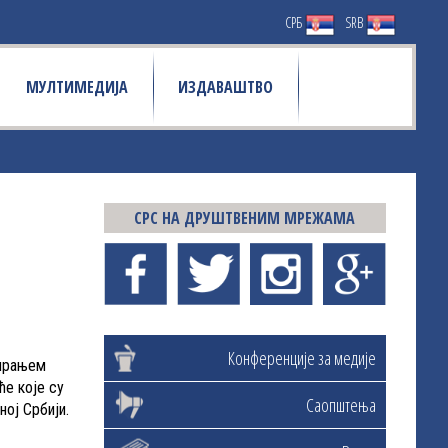
СРБ
SRB
МУЛТИМЕДИЈА
ИЗДАВАШТВО
СРС НА ДРУШТВЕНИМ МРЕЖАМА
Конференције за медије
мирањем
ће које су
Саопштења
ој Србији.