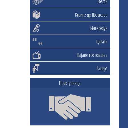
Вести
Књиге др Шешеља
Интервјуи
Цитати
Најаве гостовања
Акције
Приступница