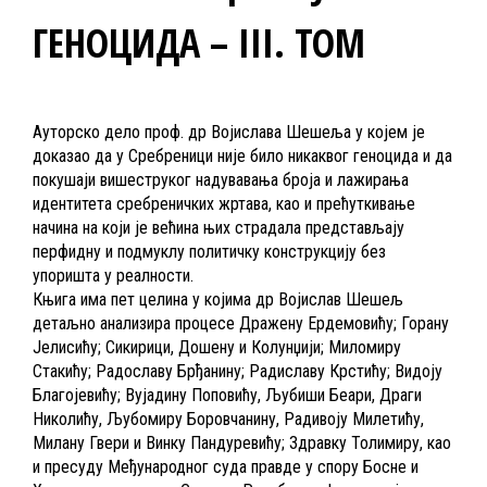
ГЕНОЦИДА – III. ТОМ
Ауторско дело проф. др Војислава Шешеља у којем је
доказао да у Сребреници није било никаквог геноцида и да
покушаји вишеструког надувавања броја и лажирања
идентитета сребреничких жртава, као и прећуткивање
начина на који је већина њих страдала представљају
перфидну и подмуклу политичку конструкцију без
упоришта у реалности.
Књига има пет целина у којима др Војислав Шешељ
детаљно анализира процесе Дражену Ердемовићу; Горану
Јелисићу; Сикирици, Дошену и Колунџији; Миломиру
Стакићу; Радославу Брђанину; Радиславу Крстићу; Видоју
Благојевићу; Вујадину Поповићу, Љубиши Беари, Драги
Николићу, Љубомиру Боровчанину, Радивоју Милетићу,
Милану Гвери и Винку Пандуревићу; Здравку Толимиру, као
и пресуду Међународног суда правде у спору Босне и