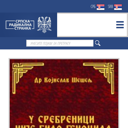
СРБ
SRB