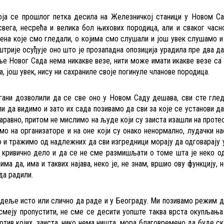
оја се прошлог петка десила на Железничкој станици у Новом Са
вега, несрећа и велика бол њихових породица, али и сваког часн
сцена које смо гледали, о којима смо слушали и још увек слушамо и
штрије осуђује оно што је прозападна опозиција урадила пре два д
е Новог Сада нема никакве везе, нити може имати икакве везе са
, још увек, нису ни сахраниле своје погинуле чланове породица.
гани дозволили да се све оно у Новом Саду дешава, сви сте гле
 да видимо и зато их сада позивамо да сви за које се установи да
наравно, притом не мислимо на људе који су заиста изашли на проте
мо на организаторе и на оне који су онако ненормално, лудачки на
мо и тражимо од надлежних да сви изгредници морају да одговарају 
и кривично дело и да се не сме размишљати о томе шта је неко о
а да, има и таквих најава, неко је, не знам, вршио ову функцију, н
да радили.
недеље исто или слично да раде и у Београду. Ми позивамо режим д
смеју пропустити, не сме се десити уопште таква врста окупљања
тив којих, заиста, нико нема ништа, мора благовремено да буде с