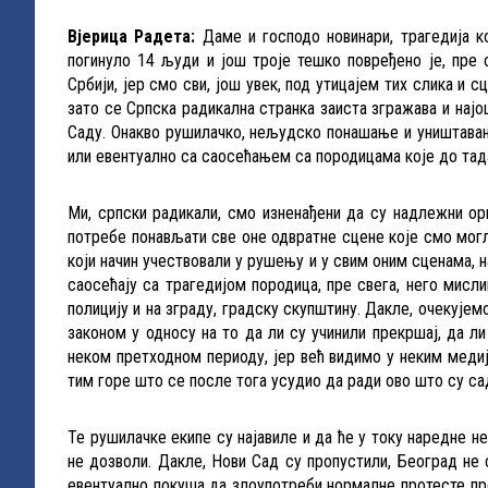
Вјерица Радета:
Даме и господо новинари, трагедија к
погинуло 14 људи и још троје тешко повређено је, пре с
Србији, јер смо сви, још увек, под утицајем тих слика и 
зато се Српска радикална странка заиста згражава и најо
Саду. Онакво рушилачко, нељудско понашање и уништавањ
или евентуално са саосећањем са породицама које до тада
Ми, српски радикали, смо изненађени да су надлежни ор
потребе понављати све оне одвратне сцене које смо могли
који начин учествовали у рушењу и у свим оним сценама, 
саосећају са трагедијом породица, пре свега, него мисли
полицију и на зграду, градску скупштину. Дакле, очекује
законом у односу на то да ли су учинили прекршај, да л
неком претходном периоду, јер већ видимо у неким медијим
тим горе што се после тога усудио да ради ово што су са
Те рушилачке екипе су најавиле и да ће у току наредне 
не дозволи. Дакле, Нови Сад су пропустили, Београд не 
евентуално покуша да злоупотреби нормалне протесте про