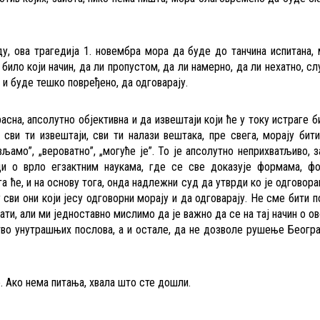
, ова трагедија 1. новембра мора да буде до танчина испитана,
било који начин, да ли пропустом, да ли намерно, да ли нехатно, слу
е и буде тешко повређено, да одговарају.
сна, апсолутно објективна и да извештаји који ће у току истраге б
сви ти извештаји, сви ти налази вештака, пре свега, морају бит
љамо”, „вероватно”, „могуће је”. То је апсолутно неприхватљиво, 
ди о врло егзактним наукама, где се све доказује формама, ф
га ће, и на основу тога, онда надлежни суд да утврди ко је одговора
ју сви они који јесу одговорни морају и да одговарају. Не сме бити 
шати, али ми једноставно мислимо да је важно да се на тај начин о о
во унутрашњих послова, а и остале, да не дозволе рушење Београ
е. Ако нема питања, хвала што сте дошли.