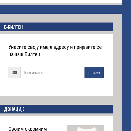
E-БИЛТЕН
Унесите своју имејл адресу и пријавите се
на наш Билтен
Потврди
ДОНАЦИЈЕ
Својим скромним