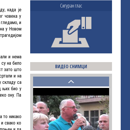
Сигуран глас
ду, када је
ог човека у
 гледамо, и
ана у Новом
 трагедијом
дали и нема
 су на било
ВИДЕО СНИМЦИ
ст зато што
сртали и на
у складу са
д њих био у
еко ону. Па
а то никако
 и свако ко
клоњен и да