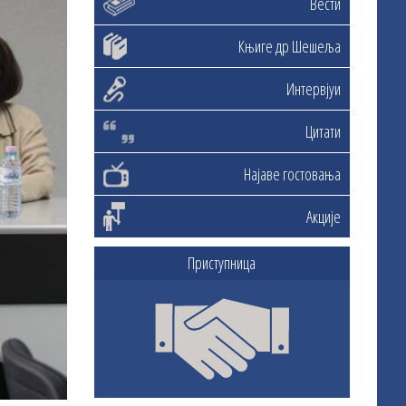
Вести
Књиге др Шешеља
Интервјуи
Цитати
Најаве гостовања
Акције
Приступница