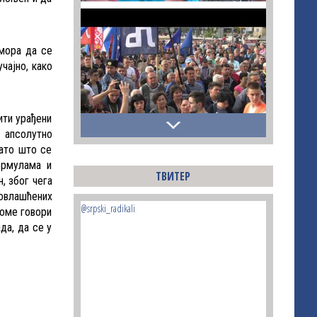
 мора да се
чајно, како
ити урађени
и апсолутно
зато што се
ормулама и
ТВИТЕР
н, због чега
повлашћених
@srpski_radikali
воме говори
да, да се у