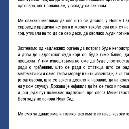
одговара, опет понављам, у складу са законом.
Ми свакако мислимо да ово што се десило у Новом Саду
спроведе прецизна истрага и морају такође сви који су на 
год, утицали на то да се ово деси, да оволико људи погин
Захтевамо од надлежних органа да истрага буде непристра
и доћи до надлежног суда који се буде тиме бавио, да 
прецизни. У тим извештајима не сме да буде „претпостав
ради о грађевини, што се ради о статици, што се ра
математички и само такви морају и бити извештаји, а из то
је одговоран, шта се заиста десило и, наравно, да на кра
ни у ком случају. Држава је најавила да ће се тако и пона
и још једанпут позивамо надлежне, пре свега Министарст
Београду не понови Нови Сад.
Ми смо за данас имали толико, ако имате питања, изволит