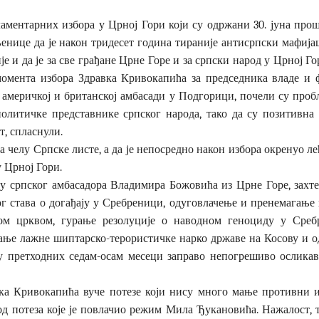
аментарних избора у Црној Гори који су одржани 30. јуна прош
енице да је након тридесет година тираније антисрпски мафиј
 и да је за све грађане Црне Горе и за српски народ у Црној Г
д момента избора Здравка Кривокапића за председника владе и
у америчкој и британској амбасади у Подгорици, почели су про
 политичке представнике српског народа, тако да су позитивна 
т, спласнули.
 челу Српске листе, а да је непосредно након избора окренуо л
 Црној Гори.
у српског амбасадора Владимира Божовића из Црне Горе, захте
г става о догађају у Сребреници, одуговлачење и пренемагање
ом црквом, гурање резолуције о наводном геноциду у Среб
ње лажне шиптарско-терористичке нарко државе на Косову и о
 у претходних седам-осам месеци заправо непогрешиво осликав
вка Кривокапића вуче потезе који нису много мање противни 
д потеза које је повлачио режим Мила Ђукановића. Нажалост, т