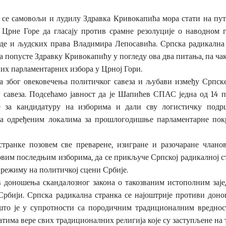
се самовољи и лудилу Здравка Кривокапића мора стати на пут.
 Црне Горе да гласају против срамне резолуције о наводном 
де и људских права Владимира Лепосавића. Српска радикална 
а попусте Здравку Кривокапићу у погледу ова два питања, па ча
их парламентарних избора у Црној Гори.
а због овековечења политичког савеза и љубави између Српск
 савеза. Подсећамо јавност да је Шапићев СПАС једна од 14 
 за кандидатуру на изборима и дали сву логистичку подрш
е на одређеним локалима за прошлогодишње парламентарне пок
транке позовем све преварене, изигране и разочаране члан
 овим последњим изборима, да се прикључе Српској радикалној с
 режиму на политичкој сцени Србије.
 доношења скандалозног закона о такозваним истополним заје
 у Србији. Српска радикална странка се најоштрије противи дон
о што је у супротности са породичним традиционалним вредно
атима вере свих традиционалних религија које су заступљене на