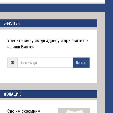
E-БИЛТЕН
Унесите своју имејл адресу и пријавите се
на наш Билтен
Потврди
ДОНАЦИЈЕ
Својим скромним