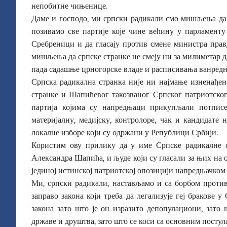
непобитне чињенице.
Даме и господо, ми српски радикали смо мишљења да 
позивамо све партије које чине већину у парламенту
Сребреници и да гласају против смене министра прав
мишљења да српске странке не смеју ни за милиметар д
пада садашње црногорске владе и расписивања ванредн
Српска радикална странка није ни најмање изненађен
странке и Шапићевог такозваног Српског патриотског
партија којима су напредњаци прикупљали потписе
материјалну, медијску, контролоре, чак и кандидат
локалне изборе који су одржани у Републици Србији.
Користим ову прилику да у име Српске радикалне с
Александра Шапића, и људе који су гласали за њих на
јединој истинској патриотској опозицији напредњачком
Ми, српски радикали, настављамо и са борбом против
заправо закона који треба да легализује геј бракове
закона зато што је он изразито депопулациони, зат
државе и друштва, зато што се коси са основним постул