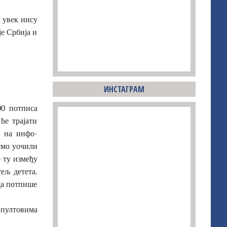
ш увек нису
је Србија и
ИНСТАГРАМ
00 потписа
ће трајати
, на инфо-
смо уочили
е ту између
ељ детета.
 да потпише
о-пултовима