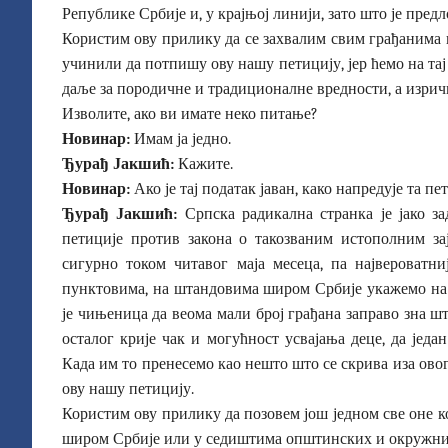
Републике Србије и, у крајњој линији, зато што је пред
Користим ову прилику да се захвалим свим грађанима ко
учинили да потпишу ову нашу петицију, јер ћемо на та
даље за породичне и традиционалне вредности, а изричи
Изволите, ако ви имате неко питање?
Новинар:
Имам ја једно.
Ђурађ Јакшић:
Кажите.
Новинар:
Ако је тај податак јаван, како напредује та п
Ђурађ Јакшић:
Српска радикална странка је јако 
петиције против закона о такозваним истополним за
сигурно током читавог маја месеца, па највероватни
пунктовима, на штандовима широм Србије укажемо на о
је чињеница да веома мали број грађана заправо зна шта
осталог крије чак и могућност усвајања деце, да једа
Када им то пренесемо као нешто што се скрива иза ово
ову нашу петицију.
Користим ову прилику да позовем још једном све оне ко
широм Србије или у седиштима општинских и окружних