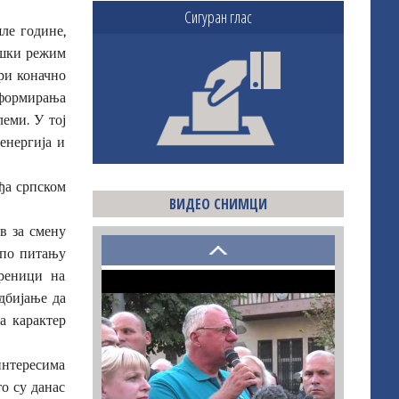
Сигуран глас
ле године,
ашки режим
ори коначно
 формирања
блеми. У
тој
енергија и
еђа српском
ВИДЕО СНИМЦИ
в за смену
 по питању
реници на
дбијање да
а карактер
интересима
о су данас