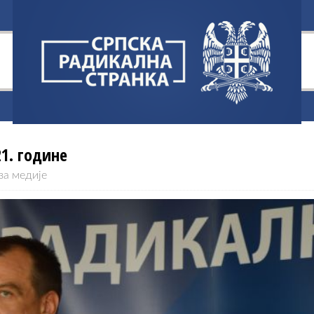
21. године
за медије