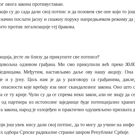
лог овога закона противуставан.
ји су до сада дали свој потпис и да позовем све оне који то јо
ј начин послати јасну и снажну поруку напредњачком режиму да 
то против легализације геј бракова.
етиција, јесте ли близу да прикупите све потписе?
задовољна одзивом грађана. Ми смо прикупили већ преко 30.0
једницама. Међутим, настављамо даље ову нашу акцију. Она 
је и у јуну. Циљ нам је да у разговору са грађанима, дакле
пасности које вребају иза овог скандалозног закона. Оно што 
 се ту крије. Чули су да се спрема неки закон, али не знају да с
н од партнера из истополне заједнице буде потенцијално хранит
га закона, народ је озлојеђен и практично одушевљено прихвата
ји још увек нису дали свој потпис, да то могу да учине на инф
 одбора Српске радикалне странке широм Републике Србије.