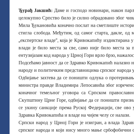
Ђурађ Јакшић:
Даме и господо новинари, након парл
целокупно Српство било је силно обрадовано због чињ
Мила Ђукановића коначно послат на сметлиште историје
стигла слобода. Међутим, од самог старта, дакле, о
„експертске владе
”
, која је Кривокапићу издиктирана 
влади је било места за све, само није било места за
ентузијазам код народа у Црној Гори врло брзо, нажалос
Подсећамо јавност да се Здравко Кривокапић налазио на
народу и политичким представницима српског народа у
Одбијање захтева да се поништи одлука о протеривањ
министра правде Владимира Лепосавића због изречено
коначног темељног уговора са Српском православн
Скупштину Црне Горе, одбијање да се поништи призна
се укину санкције према Руској Федерацији, све ово
Здравка Кривокапића и владе на чијем челу се налази.
Српски народ у Црној Гори је изигран, а влада Здра
српског народа и који нису много мање србофобични о