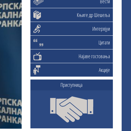
Вести
Књиге др Шешеља
Интервјуи
Цитати
Најаве гостовања
Акције
Приступница