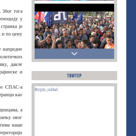
 Због тога
геноциду у
странка је
к и по цену
е напредне
политичких
ку, дакле
рајинске и
ТВИТЕР
ове СПАС-а
@srpski_radikali
транци као
дницама, а
ошењу овог
стима наше
 територији