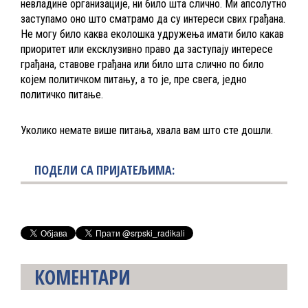
невладине организације, ни било шта слично. Ми апсолутно
заступамо оно што сматрамо да су интереси свих грађана.
Не могу било каква еколошка удружења имати било какав
приоритет или ексклузивно право да заступају интересе
грађана, ставове грађана или било шта слично по било
којем политичком питању, а то је, пре свега, једно
политичко питање.
Уколико немате више питања, хвала вам што сте дошли.
ПОДЕЛИ СА ПРИЈАТЕЉИМА:
КОМЕНТАРИ