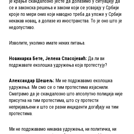
је крајње скандалозно јесте да долазимо у ситуацију да
се и законска решења и закони који се усвајају у Србији
кроје по мери оних који наводно треба да уложе у Србији
некакав новац, а долазе из иностранства. То је оно што је
недопустиво.
Изволите, уколико имате неких питања.
Новинарка Бете, Јелена Спасојевић:
Да ли ви
подржавате еколошка удружења која протестују?
Александар Шешељ:
Ми не подржавамо еколошка
удружења. Ми смо се о тим протестима изјаснили.
Сматрамо да је скандалозно што апсолутно полиција није
присутна на тим протестима, што су протести
непријављени и што се разни инциденти догађају на тим
протестима.
Ми не подржавамо никаква удружења, ни политичка, ни