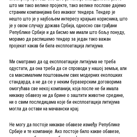
што ми тако велике пројекте, тако велике послове дајемо
страним компанијама без икаквог тендера. Тендер је
нешто што је у најбољем интересу крајњих корисника, што
је у овом случају држава Србија, односно сви грађани
Републике Србије и да бисмо ми имали што бољу понуду,
морамо да распишемо тендер за један тако важан
пројекат какав би била експлоатација литијума.
Ми сматрамо да од експлоатације литијума не треба
одустати, да она треба да се спроводи у нашој земљи, али
са максималним поштовањем свих модерних еколошких
стандарда, а не да се у неким буразерским договорима
омогућава све некој компанији, која после не би имала
никакву обавезу ни да брине о заштити животне средине,
ни о свим последицама које би експлоатација литијума
могла да остави на мачвански крај.
Не могу да постоје никакве обавезе између Републике
Србије и те компаније. Ако постоје било какве обавезе,