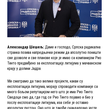
Александар Шешељ:
Даме и господо, Српска радикална
странка позива напредњачки режим да апсолутно поништи
све дозволе и све планове које је имао са компанијом Рио
Тинто предвиђено за експлоатацију литијума у мачванском
крају у долини Јадра.
Ми сматрамо да тако велике пројекте, какви су
експлоатација литијума, морају спроводити компаније са
много бољом репутацијом него што је има Рио Тинто.
Сведоци смо да, где год се Рио Тинто појавио и био у
послу експлоатације литијума, иза себе је оставио
апсолутну пустош. Оно што је такође скандалозно јесте