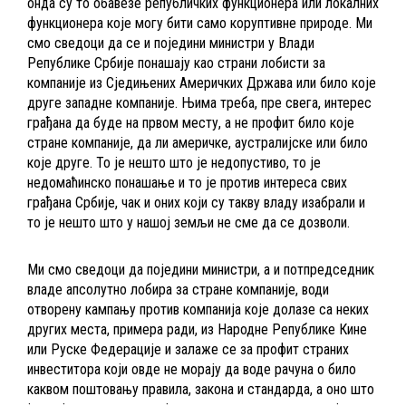
онда су то обавезе републичких функционера или локалних
функционера које могу бити само коруптивне природе. Ми
смо сведоци да се и поједини министри у Влади
Републике Србије понашају као страни лобисти за
компаније из Сједињених Америчких Држава или било које
друге западне компаније. Њима треба, пре свега, интерес
грађана да буде на првом месту, а не профит било које
стране компаније, да ли америчке, аустралијске или било
које друге. То је нешто што је недопустиво, то је
недомаћинско понашање и то је против интереса свих
грађана Србије, чак и оних који су такву владу изабрали и
то је нешто што у нашој земљи не сме да се дозволи.
Ми смо сведоци да поједини министри, а и потпредседник
владе апсолутно лобира за стране компаније, води
отворену кампању против компанија које долазе са неких
других места, примера ради, из Народне Републике Кине
или Руске Федерације и залаже се за профит страних
инвеститора који овде не морају да воде рачуна о било
каквом поштовању правила, закона и стандарда, а оно што