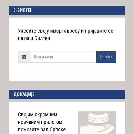
E-БИЛТЕН
Унесите своју имејл адресу и пријавите се
на наш Билтен
Потврди
ДОНАЦИЈЕ
Својим скромним
новчаним прилогом
помозите рад Српске