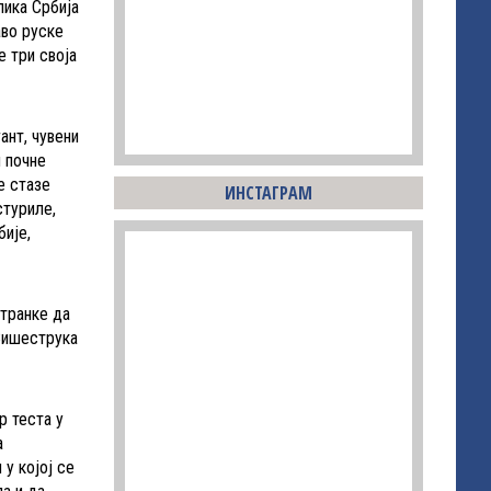
лика Србија
аво руске
е три своја
ант, чувени
и почне
е стазе
ИНСТАГРАМ
стуриле,
бије,
странке да
 Вишеструка
р теста у
а
 у којој се