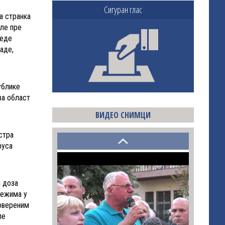
Сигуран глас
а странка
кле пре
веде
аде,
ублике
за област
ВИДЕО СНИМЦИ
стра
руса
а доза
режима у
ровереним
ле