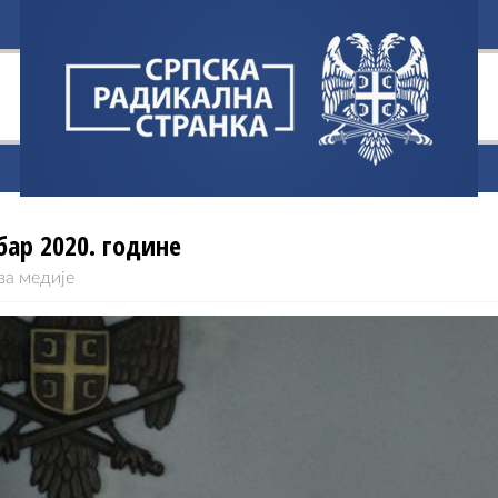
бар 2020. године
за медије