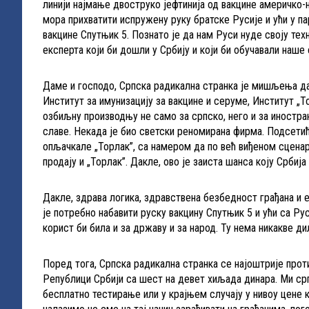
линији најмање двоструко јефтинија од вакцине америчко
мора прихватити испружену руку братске Русије и ући у 
вакцине Спутњик 5. Познато је да нам Руси нуде своју те
експерта који би дошли у Србију и који би обучавали наше 
Даме и господо, Српска радикална странка је мишљења да 
Институт за имунизацију за вакцине и серуме, Институт „То
озбиљну производњу не само за српско, него и за иностран
славе. Некада је био светски реномирана фирма. Подсетић
опљачкале „Торлак”, са намером да по већ виђеном сценари
продају и „Торлак”. Дакле, ово је заиста шанса коју Срб
Дакле, здрава логика, здравствена безбедност грађана и 
је потребно набавити руску вакцину Спутњик 5 и ући са Р
корист би била и за државу и за народ. Ту нема никакве д
Поред тога, Српска радикална странка се најоштрије про
Републици Србији са шест на девет хиљада динара. Ми с
бесплатно тестирање или у крајњем случају у нивоу цене к