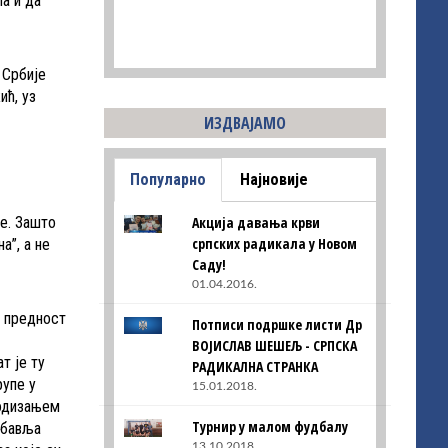
а и да
 Србије
ић, уз
ИЗДВАЈАМО
Популарно
Најновије
Акција давања крви
е. Зашто
српских радикала у Новом
а”, а не
Саду!
01.04.2016.
а предност
Потписи подршке листи Др
ВОЈИСЛАВ ШЕШЕЉ - СРПСКА
т је ту
РАДИКАЛНА СТРАНКА
рупе у
15.01.2018.
подизањем
Турнир у малом фудбалу
абавља
13.10.2018.