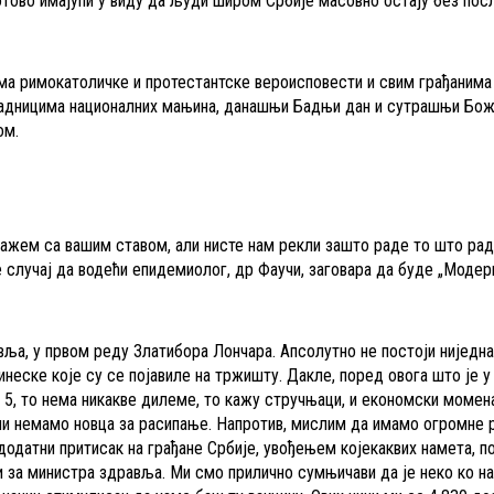
готово имајући у виду да људи широм Србије масовно остају без посл
има римокатоличке и протестантске вероисповести и свим грађанима
падницима националних мањина, данашњи Бадњи дан и сутрашњи Бож
ом.
ажем са вашим ставом, али нисте нам рекли зашто раде то што рад
е случај да водећи епидемиолог, др Фаучи, заговара да буде „Модерн
ља, у првом реду Златибора Лончара. Апсолутно не постоји ниједн
кинеске које су се појавиле на тржишту. Дакле, поред овога што је у
5, то нема никакве дилеме, то кажу стручњаци, и економски момена
 ми немамо новца за расипање. Напротив, мислим да имамо огромне 
 додатни притисак на грађане Србије, увођењем којекаквих намета, 
и за министра здравља. Ми смо прилично сумњичави да је неко ко н