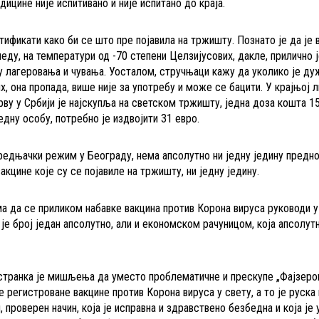
ицине није испитивано и није испитано до краја.
тификати како би се што пре појавила на тржишту. Познато је да је
еду, на температури од -70 степени Целзијусових, дакле, прилично 
њу лагеровања и чувања. Уосталом, стручњаци кажу да уколико је ду
х, она пропада, више није за употребу и може се бацити. У крајњој л
рву у Србији је најскупља на светском тржишту, једна доза кошта 15
едну особу, потребно је издвојити 31 евро.
апредњачки режим у Београду, нема апсолутно ни једну једину предно
акцине које су се појавиле на тржишту, ни једну једину.
а да се приликом набавке вакцина против Корона вируса руководи 
е број један апсолутно, али и економском рачуницом, која апсолутн
транка је мишљења да уместо проблематичне и прескупе „Фајзеро
регистроване вакцине против Корона вируса у свету, а то је руска
 проверен начин, која је исправна и здравствено безбедна и која је 