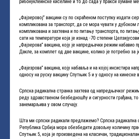
рибонуклеинске киселине и то до сада у пракси хумане мед
„Фајзеровој” вакцини су по скраћеном поступку издати сер
компликована за транспорт, да се мора чувати у дубоком л
компликована и захтевна и по питању транспорта, по пита
сати на температури која је изнад -70 степени Целзијусови
„Фајзерова” вакцина, коју је напредњачки режим набавио п
Дакле, за комплет од две вакцине, колико је потребно за ј
„Фајезрова” вакцина, коју набавља и на којој инсистира н
односу на руску вакцину Спутњик 5 и у односу на кинеске в
Српска радикална странка захтева од напредњачког режим
реду здравственом безбедношћу и сигурности грађана, то ј
занемарљива у овом случају.
Шта ми српски радикали предлажемо? Српска радикална с
Република Србија мора обезбедити довољну количину прве 
Спутњик 5, која је произведена на класичан, традиционалан,