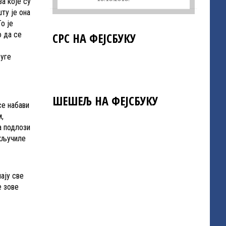
а које су
ту је она
о је
СРС НА ФЕЈСБУКУ
 да се
руге
ШЕШЕЉ НА ФЕЈСБУКУ
се набави
м,
а подлози
укључиле
ају све
е зове