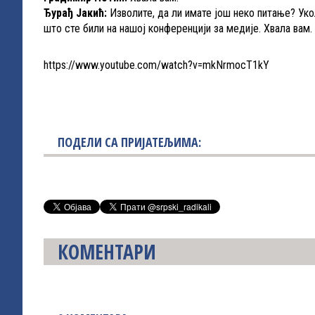
Ђурађ Јакић:
Изволите, да ли имате још неко питање? Уко
што сте били на нашој конференцији за медије. Хвала вам.
https://www.youtube.com/watch?v=mkNrmocT1kY
ПОДЕЛИ СА ПРИЈАТЕЉИМА:
КОМЕНТАРИ