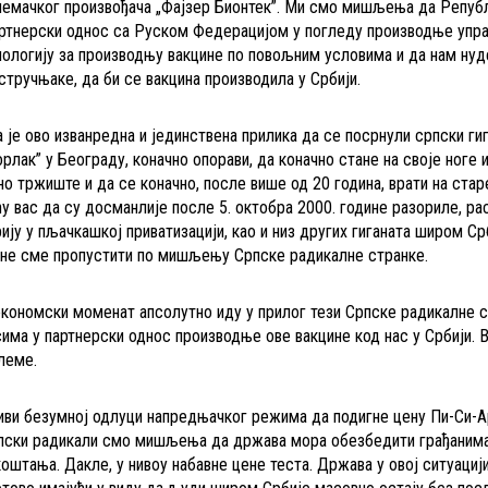
-немачког произвођача „Фајзер Бионтек”. Ми смо мишљења да Репуб
партнерски однос са Руском Федерацијом у погледу производње упр
хнологију за производњу вакцине по повољним условима и да нам нуд
стручњаке, да би се вакцина производила у Србији.
је ово изванредна и јединствена прилика да се посрнули српски гиг
рлак” у Београду, коначно опорави, да коначно стане на своје ноге 
о тржиште и да се коначно, после више од 20 година, врати на стар
у вас да су досманлије после 5. октобра 2000. године разориле, ра
ју у пљачкашкој приватизацији, као и низ других гиганата широм Ср
ија не сме пропустити по мишљењу Српске радикалне странке.
економски моменат апсолутно иду у прилог тези Српске радикалне 
усима у партнерски однос производње ове вакцине код нас у Србији.
илеме.
тиви безумној одлуци напредњачког режима да подигне цену Пи-Си-А
рпски радикали смо мишљења да држава мора обезбедити грађаним
оштања. Дакле, у нивоу набавне цене теста. Држава у овој ситуацији