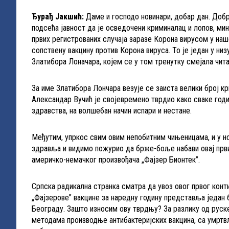
Ђурађ Јакшић:
Даме и господо новинари, добар дан. Добр
подсећа јавност да је осведочени криминалац и лопов, ми
првих регистрованих случаја заразе Корона вирусом у наш
сопствену вакцину против Корона вируса. То је један у ни
Златибора Лоначара, којем се у том тренутку смејала читав
За име Златибора Лончара везује се заиста велики број 
Александар Вучић је својевремено тврдио како сваке годин
здравства, на волшебан начин испари и нестане.
Међутим, упркос свим овим непобитним чињеницама, и у н
здравља и видимо пожурио да брже-боље набави овај први
америчко-немачког произвођача „Фајзер Бионтек”.
Српска радикална странка сматра да увоз овог првог кон
„Фајзерове” вакцине за наредну годину представља једа
Београду. Зашто износим ову тврдњу? За разлику од руске
методама производње антибактеријских вакцина, са умртв