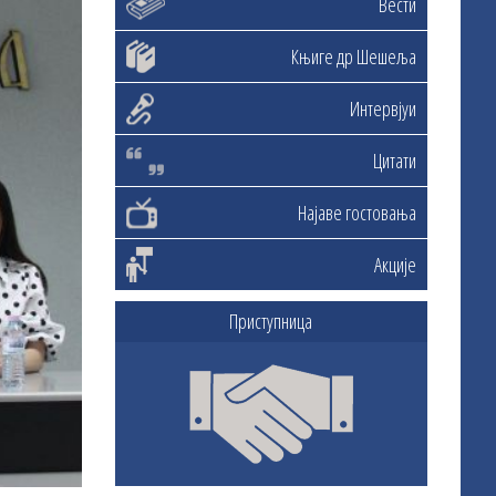
Вести
Књиге др Шешеља
Интервјуи
Цитати
Најаве гостовања
Акције
Приступница