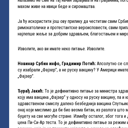
налазимо не сме на тај начин зарађивати на грађанима, по
махом живе на ивици беде и сиромаштва.
Ја ћу искористити још ову прилику да честитам свим Срб
римокатоличке и протестантске вероисповести, свим при
најлепше жеље за добрим здрављем, благостањем и мир
Изволите, ако ви имате неко питање. Изволите.
Новинар Србин инфо, Градимир Потић:
Апсолутно се сл
су изабрали „Фајзер”, а не руску вакцину? У Америци имат
„Фајзер”.
Ђурађ Јакић:
То је дефинитивно питање за министра здрав
коју има вакцина „Фајзер” у односу на руску вакцину, па и 
здравственом смислу далеко безбеднија вакцина Спутњик 
онај који мислимо да би био веома битан, из разлога што
буџету на све могуће стране. Између осталог, због тога и
цена Пи-Си-Ар теста. То је дефинитивно питање за режим 