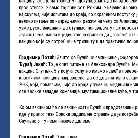
вакцину, која је на тржишту најскупља, можда на одређени
прве стигле је само тај први сет. Режим је најавио и нови
најскупља, није испитана до краја, по скраћеном поступку
велико питање за напредњачки режим на челу са Алексан
узме руска вакцина и да ступимо, понављам, у партнерски 
јединствена шанса и јединствена прилика да „Торлак” стане
вакцине које су потребне на тржишту и да практично понов
Градимир Потић:
Зашто се Вучић не вакцинише „Фајзеро
Ђурађ Јакић:
То је опет питање за Александра Вучића. Ми
вакцина Спутњик 5 у коју апсолутно имамо највеће повере
класичном принципу направљене, да се дефинитивно вакцини
РНК, која, понављам, није до краја у хуманој медицини исп
ове велике западне компаније, мултинационалне куће, у т
Којом вакцином ће се вакцинисати Вучић и представници р
иде у прилог тези Српске радикалне странке да је потребн
Спутњик 5, ту нема никакве дилеме.
Градимир Потић:
Хвала вам.