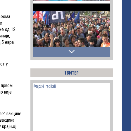
 веома
је
же од 12
инији,
,5 евра.
ст у
ТВИТЕР
у првом
@srpski_radikali
о није
ве” вакцине
 вакцина
у крајњој