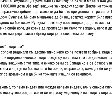
 начин стимулисан да узме баш ту вакцину. Ових чини ми се 4.830 доз
х 1.800.000 доза „Фајзер” вакцине за наредну годину. Дакле, на тржиш
 је практично добила сертификате да би што пре дошла на тржиште. Т
дром Вучићем. Ми смо мишљења да би вишеструка корист била прво
однос са братском Русијом по питању производње, јер је то заиста
 на своје ноге, да крене да производи не само ту вакцину, него и д
о имамо један заиста бренд који је на светском реномеу.
вом” вакцином?
 српски радикали см дефинитивно неко ко ће позвати грађане, када 
ње и поједине кинеске вакцине које су по истом том традиционално
шу вакцинама тог типа, а никако овим са Запада које се базирају н
итана и која је на брзака, што би рекли, направљена, само да би се 
рку са временом и да би на тржиште изашли са вакцином.
ежима, то ћемо видети или можда нећемо видети, али у сваком случ
о искључиво оријентисати се на руску медицину и на вакцину која с