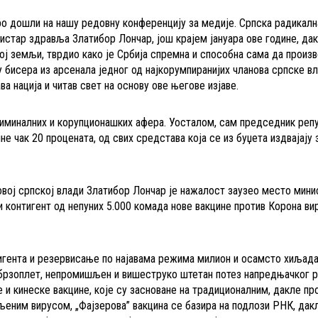
о дошли на нашу редовну конференцију за медије. Српска радикалн
нистар здравља Златибор Лончар, још крајем јануара ове године, да
ој земљи, тврдио како је Србија спремна и способна сама да произ
зу бисера из арсенала једног од најкорумпиранијих чланова српске вл
а нација и читав свет на основу ове његове изјаве.
криминалних и корупционашких афера. Уосталом, сам председник реп
е чак 20 процената, од свих средстава која се из буџета издвајају 
овој српској влади Златибор Лончар је нажалост заузео место мини
 контигент од непуних 5.000 комада нове вакцине против Корона ви
тигента и резервисање по најавама режима милион и осамсто хиљад
н брзоплет, непромишљен и вишеструко штетан потез напредњачког 
 и кинеске вакцине, које су засноване на традиционалним, дакле п
љеним вирусом, „Фајзерова” вакцина се базира на подлози РНК, дак