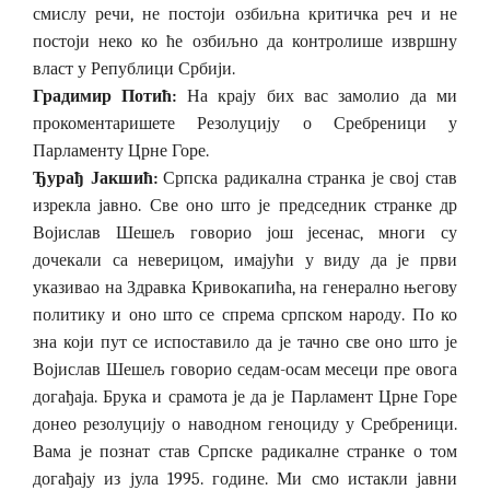
смислу речи, не постоји озбиљна критичка реч и не
постоји неко ко ће озбиљно да контролише извршну
власт у Републици Србији.
Градимир Потић:
На крају бих вас замолио да ми
прокоментаришете Резолуцију о Сребреници у
Парламенту Црне Горе.
Ђурађ Јакшић:
Српска радикална странка је свој став
изрекла јавно. Све оно што је председник странке др
Војислав Шешељ говорио још јесенас, многи су
дочекали са неверицом, имајући у виду да је први
указивао на Здравка Кривокапића, на генерално његову
политику и оно што се спрема српском народу. По ко
зна који пут се испоставило да је тачно све оно што је
Војислав Шешељ говорио седам-осам месеци пре овога
догађаја. Брука и срамота је да је Парламент Црне Горе
донео резолуцију о наводном геноциду у Сребреници.
Вама је познат став Српске радикалне странке о том
догађају из јула 1995. године. Ми смо истакли јавни