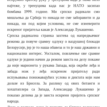
најтеже, у тренуцима када нас је НАТО засипао
бомбама 1999. године. Ми српски радикали смо
мишљења да Србија то никада не сме заборавити и да
никада, ни под којим условима, не сме изневерити
искреног пријатеља какав је Александар Лукашенко.
Српска радикална странка захтева од напредњачког
режима да повуче срамну одлуку о ваздушној блокади
Белорусије, јер је то наша обавеза и то је наш државни и
национални интерес. Уосталом, повлачење ове срамне
одлуке је једини начин да режим заиста на делу покаже
да није марионета у рукама Запада, која окреће леђа и
забада нож у леђа искреном пријатељу ради
испуњавања понижавајућих услова и диктата који нам
долазе из Брисела. За разлику од ових битанги и
хохштаплера са Запада, Александар Лукашенко је
показао делима да је заиста искрени пријатељ српског
народа.