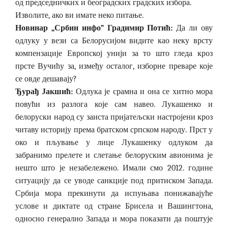
од председничких и београдских градских избора.
Изволите, ако ви имате неко питање.
Новинар „Србин инфо” Градимир Потић:
Да ли ову
одлуку у вези са Белорусијом видите као неку врсту
компензације Европској унији за то што гледа кроз
прсте Вучићу за, између осталог, изборне преваре које
се овде дешавају?
Ђурађ Јакшић:
Одлука је срамна и она се хитно мора
повући из разлога које сам навео. Лукашенко и
белоруски народ су заиста пријатељски настројени кроз
читаву историју према братском српском народу. Прст у
око и пљување у лице Лукашенку одлуком да
забранимо прелете и слетање белоруским авионима је
нешто што је незабележено. Имали смо 2012. године
ситуацију да се уводе санкције под притиском Запада.
Србија мора прекинути да испуњава понижавајуће
услове и диктате од стране Брисела и Вашингтона,
односно генерално Запада и мора показати да поштује