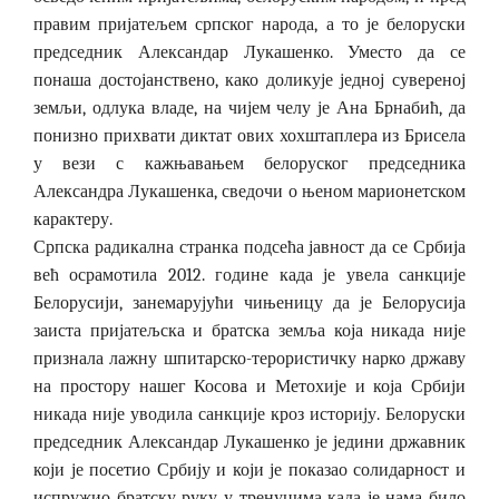
правим пријатељем српског народа, а то је белоруски
председник Александар Лукашенко. Уместо да се
понаша достојанствено, како доликује једној сувереној
земљи, одлука владе, на чијем челу је Ана Брнабић, да
понизно прихвати диктат ових хохштаплера из Брисела
у вези с кажњавањем белоруског председника
Александра Лукашенка, сведочи о њеном марионетском
карактеру.
Српска радикална странка подсећа јавност да се Србија
већ осрамотила 2012. године када је увела санкције
Белорусији, занемарујући чињеницу да је Белорусија
заиста пријатељска и братска земља која никада није
признала лажну шпитарско-терористичку нарко државу
на простору нашег Косова и Метохије и која Србији
никада није уводила санкције кроз историју. Белоруски
председник Александар Лукашенко је једини државник
који је посетио Србију и који је показао солидарност и
испружио братску руку у тренуцима када је нама било