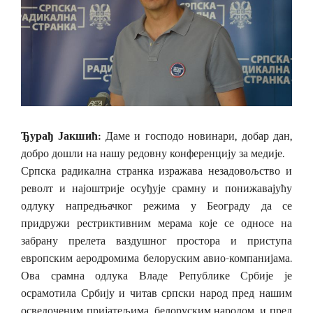
Ђурађ Јакшић:
Даме и господо новинари, добар дан,
добро дошли на нашу редовну конференцију за медије.
Српска радикална странка изражава незадовољство и
револт и најоштрије осуђује срамну и понижавајућу
одлуку напредњачког режима у Београду да се
придружи рестриктивним мерама које се односе на
забрану прелета ваздушног простора и приступа
европским аеродромима белоруским авио-компанијама.
Ова срамна одлука Владе Републике Србије је
осрамотила Србију и читав српски народ пред нашим
осведоченим пријатељима, белоруским народом, и пред