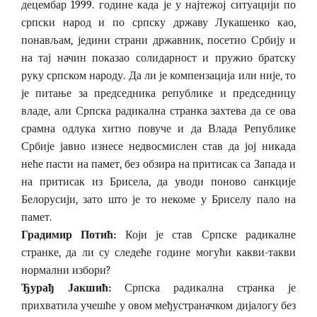
децембар 1999. године када је у најтежој ситуацији по
српски народ и по српску државу Лукашенко као,
понављам, једини страни државник, посетио Србију и
на тај начин показао солидарност и пружио братску
руку српском народу. Да ли је компензација или није, то
је питање за председника републике и председницу
владе, али Српска радикална странка захтева да се ова
срамна одлука хитно повуче и да Влада Републике
Србије јавно изнесе недвосмислен став да јој никада
неће пасти на памет, без обзира на притисак са Запада и
на притисак из Брисела, да уводи поново санкције
Белорусији, зато што је то некоме у Бриселу пало на
памет.
Градимир Потић:
Који је став Српске радикалне
странке, да ли су следеће године могући какви-такви
нормални избори?
Ђурађ Јакшић:
Српска радикална странка је
прихватила учешће у овом међустраначком дијалогу без