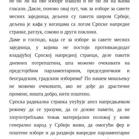
не би ли на ове изборе изашли и не би ли на њима
гласали. Дакле, поново овај пут, чак за изборе за савете
месних заједница, дељени су пакети широм Србије,
дељена је кафа у кесицама са логом Српске напредне
странке, ратлук, сокови и други поклони.
Даме и господо, када се за изборе за савете месних
заједница, у којима не постоји противкандидат
владајућој Српској напредној странци, деле пакети
дневних потрепштина, шта можемо очекивати на
предстојећим парламентарним, председничким и
београдским, градским изборима? По нашем мишљењу
не можемо очекивати, ако не дође до драстичне
промене, ништа добро, нити поштено.
Српска радикална странка упућује апел напредњачком
режиму да се уразуми, да се дозове памети, да не
злоупотребљава тежак материјални положај у коме
генерално народ у Србији живи, да омогући фер и
поштене изборе и да раздвоји ванредне парламентарне