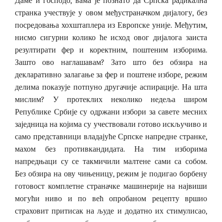
Даме и господо, вама је познато да Српска радикална
странка учествује у овом међустраначком дијалогу, без
посредовања хохштаплера из Европске уније. Међутим,
нисмо сигурни колико ће исход овог дијалога заиста
резултирати фер и коректним, поштеним изборима.
Зашто ово наглашавам? Зато што без обзира на
декларативно залагање за фер и поштене изборе, режим
делима показује потпуно другачије аспирације. На шта
мислим? У протеклих неколико недеља широм
Републике Србије су одржани избори за савете месних
заједница на којима су учествовали готово искључиво и
само представници владајуће Српске напредне странке,
махом без противкандидата. На тим изборима
напредњаци су се такмичили малтене сами са собом.
Без обзира на ову чињеницу, режим је подигао борбену
готовост комплетне страначке машинерије на највиши
могући ниво и по већ опробаном рецепту вршио
страховит притисак на људе и додатно их стимулисао,