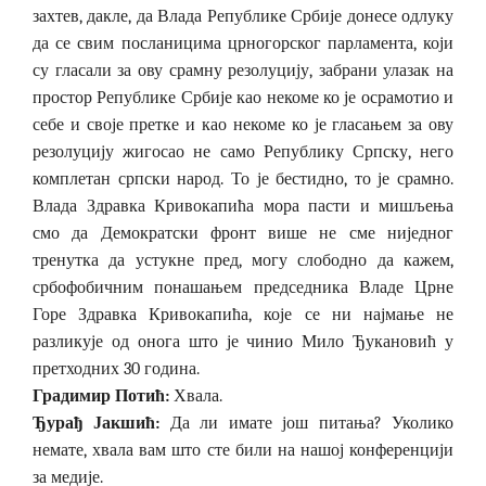
захтев, дакле, да Влада Републике Србије донесе одлуку
да се свим посланицима црногорског парламента, који
су гласали за ову срамну резолуцију, забрани улазак на
простор Републике Србије као некоме ко је осрамотио и
себе и своје претке и као некоме ко је гласањем за ову
резолуцију жигосао не само Републику Српску, него
комплетан српски народ. То је бестидно, то је срамно.
Влада Здравка Кривокапића мора пасти и мишљења
смо да Демократски фронт више не сме ниједног
тренутка да устукне пред, могу слободно да кажем,
србофобичним понашањем председника Владе Црне
Горе Здравка Кривокапића, које се ни најмање не
разликује од онога што је чинио Мило Ђукановић у
претходних 30 година.
Градимир Потић:
Хвала.
Ђурађ Јакшић:
Да ли имате још питања? Уколико
немате, хвала вам што сте били на нашој конференцији
за медије.