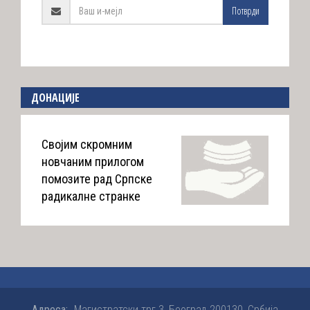
Потврди
ДОНАЦИЈЕ
Својим скромним
новчаним прилогом
помозите рад Српске
радикалне странке
Адреса:
Магистратски трг 3, Београд 200130, Србија