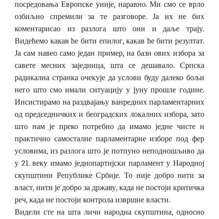
посредовања Европске уније, наравно. Ми смо се врло
озбиљно спремили за те разговоре. Ја их не бих
коментарисао из разлога што они и даље трају.
Видећемо какав ће бити епилог, какав ће бити резултат.
Ја сам навео само један пример, на бази ових избора за
савете месних заједница, шта се дешавало. Српска
радикална странка очекује да услови буду далеко бољи
него што смо имали ситуацију у јуну прошле године.
Инсистирамо на раздвајању ванредних парламентарних
од председничких и београдских локалних избора, зато
што нам је преко потребно да имамо једне чисте и
практично самосталне парламентарне изборе под фер
условима, из разлога што је потпуно неподношљиво да
у 21. веку имамо једнопартијски парламент у Народној
скупштини Републике Србије. То није добро нити за
власт, нити је добро за државу, када не постоји критичка
реч, када не постоји контрола извршне власти.
Видели сте на шта личи народна скупштина, односно