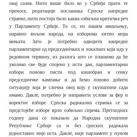
овај сазив. Нити више било ко у Србији прати те
преносе, рецитације посланика Српске напредне
странке, нити постоји било каква озбиљна критичка реч
у Парламенту Србије. То се, по нашем мишљењу,
наравно вољом народа, на изборима хитно мора
мењати. Зато је потребно одвојити ванредне
парламентарне од председничких и локалних који иду у
редовном термину, из разлога што се плашимо да ће
уколико све буде спојено у исти дан, парламентарни
избори поново пасти под кишобран и сенку
председничке кампање и да ћемо поново добити
ситуацију која је слична овој коју у скупштини сада
имамо. Дакле, потребно је направити услове за фер и
коректне изборе. Српска радикална странка се за
предстојеће изборе врло озбиљно спрема. Претходних
годину дана се показало да Народна скупштине
Републике Србије са и без српских радикала
једноставно није иста. Дакле, није парламент у пуном