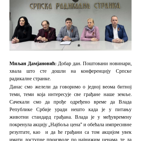
Миљан Дамјановић:
Добар дан. Поштовани новинари,
хвала што сте дошли на конференцију Српске
радикалне странке.
Данас смо желели да говоримо о једној веома битној
теми, теми која интересује све грађане наше земље.
Сачекали смо да прође одређено време да Влада
Републике Србије уради нешто када је у питању
животни стандард грађана. Влада је у међувремену
покренула акцију „Најбоља цена
”
и обећала импресивне
резултате, као и да ће грађани са том акцијом увек
имати доступне производе по најнижим ценама, те да