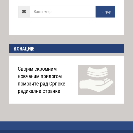
Потврди
ДОНАЦИЈЕ
Својим скромним
новчаним прилогом
помозите рад Српске
радикалне странке