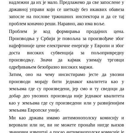
надлежни да их је мало. Предлажемо да све запослене у
државној управи који се шеткају без икаквих обавеза
запосле на послове тржишних инспектора и да се тај
проблем коначно реши. Наравно, ако има воље.
Проблем је код формирања продајних цена.
Производња у Србији је повољна за произвођаче због
најјефтиније цене електричне енергије у Европи и због
доста високих субвенција за пољопривредну
производњу. Значи да кајмак узимају трговци
одређивањем безобразно високих маржи.
Затим, оно на чему инсистирамо јесте да увозни
производи морају бити једнаког квалитета као у
земљама где су произведени, јер смо и ту сведоци да
добар део увозних производа није једнаког квалитета
као у земљама где су произведени или у развијенијим
земљама Европске уније.
Ми као држава имамо антимонополску комисију и
веровали или не, ви не можете пронаћи нигде њихов
званични извештај, а посао антимонополске комисије је