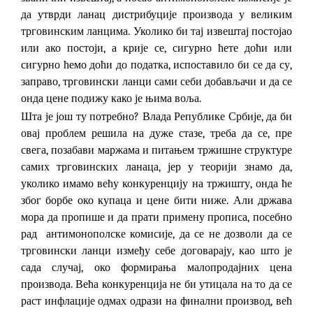
да утврди ланац дистрибуције производа у великим
трговинским ланцима. Уколико би тај извештај постојао
или ако постоји, а крије се, сигурно ћете доћи или
сигурно ћемо доћи до податка, испоставило би се да су,
заправо, трговински ланци сами себи добављачи и да се
онда цене подижу како је њима воља.
Шта је још ту потребно? Влада Републике Србије, да би
овај проблем решила на дуже стазе, треба да се, пре
свега, позабави маржама и питањем тржишне структуре
самих трговинских ланаца, јер у теорији знамо да,
уколико имамо већу конкуренцију на тржишту, онда ће
због борбе око купаца и цене бити ниже. Али држава
мора да пропише и да прати примену прописа, посебно
рад антимонополске комисије, да се не дозволи да се
трговински ланци између себе договарају, као што је
сада случај, око формирања малопродајних цена
производа. Већа конкуренција не би утицала на то да се
раст инфлације одмах одрази на финални производ, већ