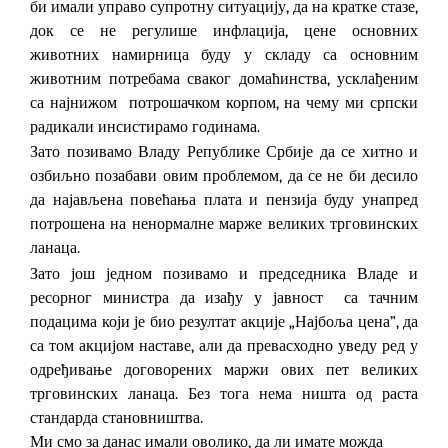
би имали управо супротну ситуацију, да на кратке стазе,
док се не регулише инфлација, цене основних
животних намирница буду у складу са основним
животним потребама сваког домаћинства, усклађеним
са најнижом потрошачком корпом, на чему ми српски
радикали инсистирамо годинама.
Зато позивамо Владу Републике Србије да се хитно и
озбиљно позабави овим проблемом, да се не би десило
да најављена повећања плата и пензија буду унапред
потрошена на ненормалне марже великих трговинских
ланаца.
Зато још једном позивамо и председника Владе и
ресорног министра да изађу у јавност са тачним
подацима који је био резултат акције „Најбоља цена
”
, да
са том акцијом наставе, али да превасходно уведу ред у
одређивање договорених маржи ових пет великих
трговинских ланаца. Без тога нема ништа од раста
стандарда становништва.
Ми смо за данас имали оволико, да ли имате можда