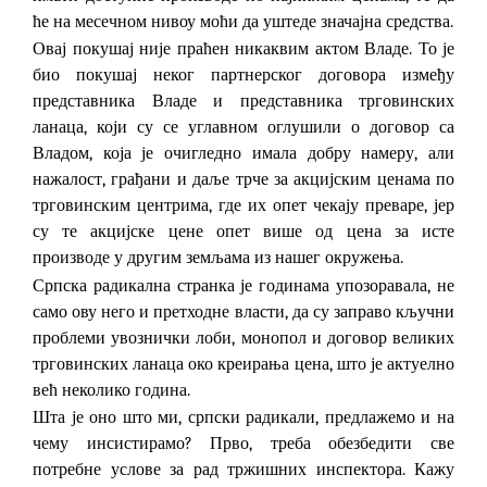
ће на месечном нивоу моћи да уштеде значајна средства.
Овај покушај није праћен никаквим актом Владе. То је
био покушај неког партнерског договора између
представника Владе и представника трговинских
ланаца, који су се углавном оглушили о договор са
Владом, која је очигледно имала добру намеру, али
нажалост, грађани и даље трче за акцијским ценама по
трговинским центрима, где их опет чекају преваре, јер
су те акцијске цене опет више од цена за исте
производе у другим земљама из нашег окружења.
Српска радикална странка је годинама упозоравала, не
само ову него и претходне власти, да су заправо кључни
проблеми увознички лоби, монопол и договор великих
трговинских ланаца око креирања цена, што је актуелно
већ неколико година.
Шта је оно што ми, српски радикали, предлажемо и на
чему инсистирамо? Прво, треба обезбедити све
потребне услове за рад тржишних инспектора. Кажу