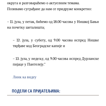
округа и разговараћемо о актуелним темама.
Позивамо суграђане да нам се придруже конкретно:
– 11. јула, у петак, бићемо од 18.00 часова у Нишкој Бањи
на почетку шеталишта;
– 12. јула, у суботу, од 9.00 часова испред Нишке
тврђаве код Београдске капије и
– 13. јула, у недељу, од 9.00 часова испред Дурланске
пијаце у Пантелеју."
Линк ка видеу
ПОДЕЛИ СА ПРИЈАТЕЉИМА: