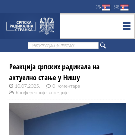
СРБ
SRB
Реакција српских радикала на
актуелно стање у Нишу
10.07.2025.
0 Коментара
Конференције за медије