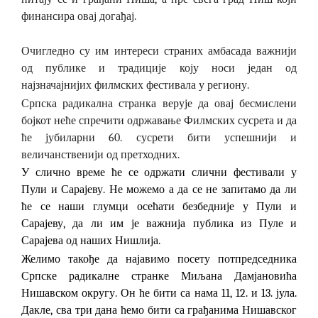
финансира овај догађај.
Очигледно су им интереси страних амбасада важнији
од публике и традиције коју носи један од
најзначајнијих филмских фестивала у региону.
Српска радикална странка верује да овај бесмислени
бојкот неће спречити одржавање Филмских сусрета и да
ће јубиларни 60. сусрети бити успешнији и
величанственији од претходних.
У слично време ће се одржати слични фестивали у
Пули и Сарајеву. Не можемо а да се не запитамо да ли
ће се наши глумци осећати безбедније у Пули и
Сарајеву, да ли им је важнија публика из Пуле и
Сарајева од наших Нишлија.
Желимо такође да најавимо посету потпредседника
Српске радикалне странке Миљана Дамјановића
Нишавском округу. Он ће бити са нама 11, 12. и 13. јула.
Дакле, сва три дана ћемо бити са грађанима Нишавског