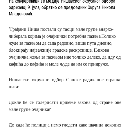
На конференици зе медије Нишавског окружног одбора
одржаној 9. јула, обратио се председник Округа Никола
Младеновић:
"
Грађани Ниша постали су таоци мале групе анархо-
либерала којима је очајнички потребна пажња.
Толико
жуде за пажњом да сада редовно, више пута дневно,
блокирају најважније градске раскрснице. Њихова
очајничка жеља за пажњом иде толико далеко, да иду од
кафића до кафића и моле људе да им се придруже.
Нишавски окружни одбор Српске радикалне странке
пита:
Докле ће се толерисати кршење закона од стране ове
мале групе очајника?
До када ће полиција немо гледати како шачица доконих