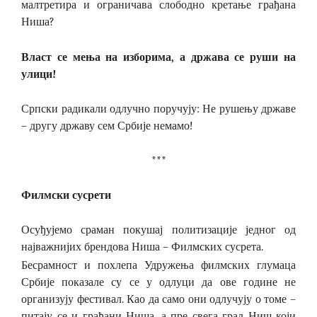
малтретира и ограничава слободно кретање грађана
Ниша?
Власт се мења на изборима, а држава се руши на
улици!
Српски радикали одлучно поручују: Не рушењу државе
– другу државу сем Србије немамо!
***
Филмски сусрети
Осуђујемо сраман покушај политизације једног од
најважнијих брендова Ниша – Филмских сусрета.
Бесрамност и похлепа Удружења филмских глумаца
Србије показале су се у одлуци да ове године не
организују фестивал. Као да само они одлучују о томе –
питају се и грађани Ниша, а пре свега град Ниш који