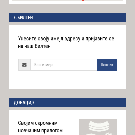
E-БИЛТЕН
Унесите своју имејл адресу и пријавите се
на наш Билтен
Потврди
ДОНАЦИЈЕ
Својим скромним
новчаним прилогом