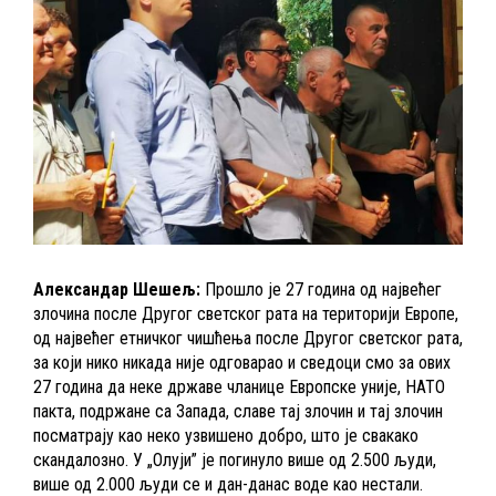
Александар Шешељ:
Прошло је 27 година од највећег
злочина после Другог светског рата на територији Европе,
од највећег етничког чишћења после Другог светског рата,
за који нико никада није одговарао и сведоци смо за ових
27 година да неке државе чланице Европске уније, НАТО
пакта, подржане са Запада, славе тај злочин и тај злочин
посматрају као неко узвишено добро, што је свакако
скандалозно. У „Олуји” је погинуло више од 2.500 људи,
више од 2.000 људи се и дан-данас воде као нестали.