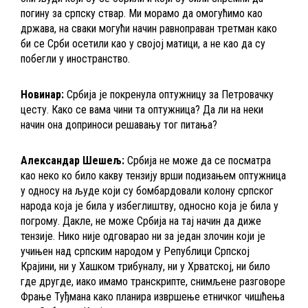
погину за српску ствар. Ми морамо да омогућимо као
држава, на сваки могући начин равноправан третман како
би се Срби осетили као у својој матици, а не као да су
побегли у иностранство.
Новинар:
Србија је покренула оптужницу за Петровачку
цесту. Како се вама чини та оптужница? Да ли на неки
начин она доприноси решавању тог питања?
Александар Шешељ:
Србија не може да се посматра
као неко ко било какву тензију врши подизањем оптужница
у односу на људе који су бомбардовали колону српског
народа која је била у избеглиштву, односно која је била у
погрому. Дакле, не може Србија на тај начин да диже
тензије. Нико није одговарао ни за један злочин који је
учињен над српским народом у Републици Српској
Крајини, ни у Хашком трибуналу, ни у Хрватској, ни било
где другде, иако имамо транскрипте, снимљене разговоре
Фрање Туђмана како планира извршење етничког чишћења