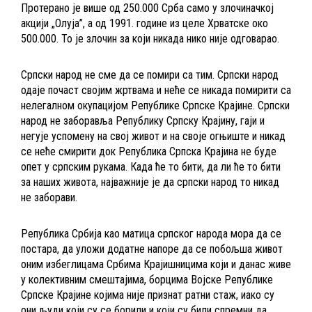
Протерано је више од 250.000 Срба само у злочиначкој
акцији „Олуја”, а од 1991. године из целе Хрватске око
500.000. То је злочин за који никада нико није одговарао.
Српски народ не сме да се помири са тим. Српски народ
одаје почаст својим жртвама и неће се никада помирити са
нелегалном окупацијом Републике Српске Крајине. Српски
народ не заборавља Републику Српску Крајину, гаји и
негује успомену на свој живот и на своје огњиште и никад
се неће смирити док Република Српска Крајина не буде
опет у српским рукама. Када ће то бити, да ли ће то бити
за наших живота, најважније је да српски народ то никад
не заборави.
Република Србија као матица српског народа мора да се
постара, да уложи додатне напоре да се побољша живот
оним избеглицама Србима Крајишницима који и данас живе
у колективним смештајима, борцима Војске Републике
Српске Крајине којима није признат ратни стаж, иако су
они људи који су се борили и који су били спремни да