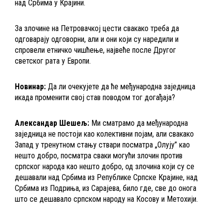
над Србима у Крајини.
За злочине на Петровачкој цести свакако треба да
одговарају одговорни, али и они који су наредили и
спровели етничко чишћење, највеће после Другог
светског рата у Европи.
Новинар:
Да ли очекујете да ће међународна заједница
икада променити свој став поводом тог догађаја?
Александар Шешељ:
Ми сматрамо да међународна
заједница не постоји као колективни појам, али свакако
Запад у тренутном стању ствари посматра „Олују” као
нешто добро, посматра сваки могући злочин против
српског народа као нешто добро, од злочина који су се
дешавали над Србима из Републике Српске Крајине, над
Србима из Подриња, из Сарајева, било где, све до онога
што се дешавало српском народу на Косову и Метохији.