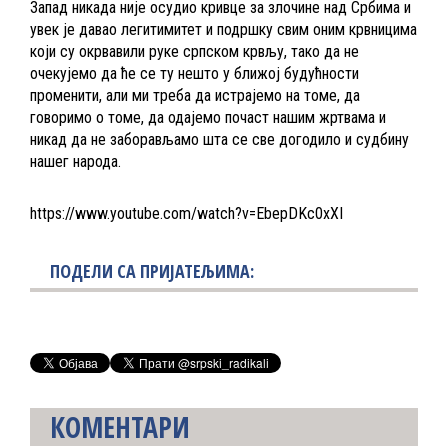
Запад никада није осудио кривце за злочине над Србима и
увек је давао легитимитет и подршку свим оним крвницима
који су окрвавили руке српском крвљу, тако да не
очекујемо да ће се ту нешто у ближој будућности
променити, али ми треба да истрајемо на томе, да
говоримо о томе, да одајемо почаст нашим жртвама и
никад да не заборављамо шта се све догодило и судбину
нашег народа.
https://www.youtube.com/watch?v=EbepDKc0xXI
ПОДЕЛИ СА ПРИЈАТЕЉИМА:
КОМЕНТАРИ