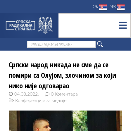
СРБ
SRB
Српски народ никада не сме да се
помири са Олујом, злочином за који
нико није одговарао
04.08.2022.
0 Коментара
Конференције за медије