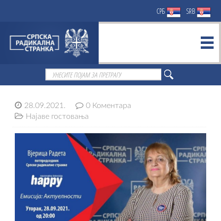
СРБ
SRB
28.09.2021.
0 Коментара
Најаве гостовања