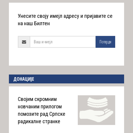
Унесите своју имејл адресу и пријавите се
на наш Билтен
Потврди
ДОНАЦИЈЕ
Својим скромним
новчаним прилогом
помозите рад Српске
радикалне странке