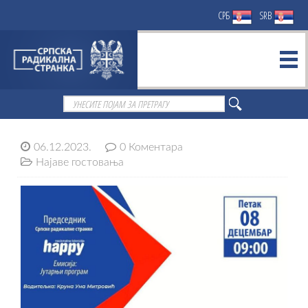
СРБ
SRB
06.12.2023.
0 Коментара
Најаве гостовања