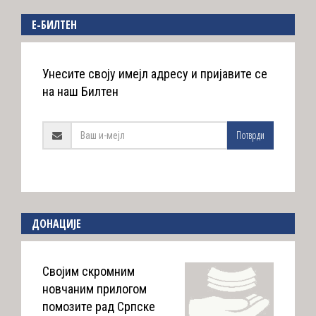
E-БИЛТЕН
Унесите своју имејл адресу и пријавите се
на наш Билтен
Потврди
ДОНАЦИЈЕ
Својим скромним
новчаним прилогом
помозите рад Српске