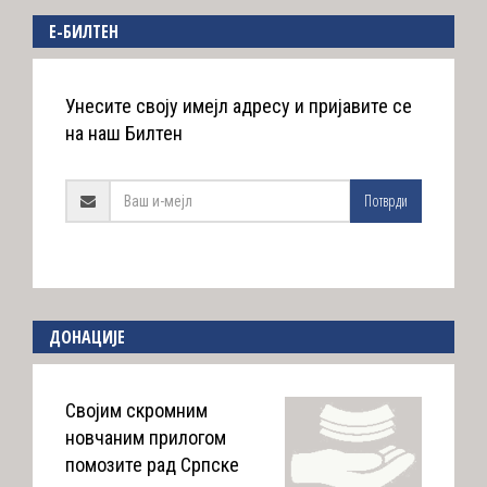
E-БИЛТЕН
Унесите своју имејл адресу и пријавите се
на наш Билтен
Потврди
ДОНАЦИЈЕ
Својим скромним
новчаним прилогом
помозите рад Српске