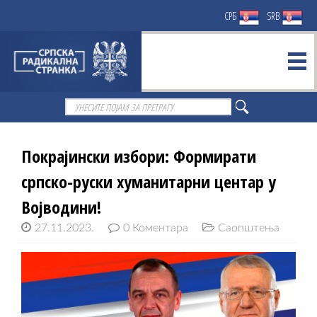
СРБ
SRB
Покрајински избори: Формирати
српско-руски хуманитарни центар у
Војводини!
27.11.2023.
0 Коментара
Саопштења