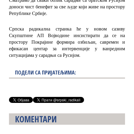
Сматрамо да сваки облик сарадње са братском Русијом
доноси чист бенефит за све људе који живе на простору
Републике Србије.
Српска радикална странка ће у новом сазиву
Скупштине АП Војводине инсистирати да се на
простору Покрајине формира озбиљан, савремен и
ефикасан центар за интервенције у ванредним
ситуацијама у сарадњи са Русијом.
ПОДЕЛИ СА ПРИЈАТЕЉИМА:
КОМЕНТАРИ