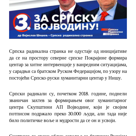
Српска радикална странка не одустаје од иницијативе
да се на простору северне српске Покрајине формира
центар за хитне интервенције у ванредним ситуацијама,
у сарадњи са братском Руском Федерацијом, по узору на
постојећи Српско-руски хуманитарни центар у Нишу.
Српски радикали су, почетком 2018. године, поднели
званичан захтев за формирањем овог хуманитарног
центра Скупштини АП Војводине, који је својим
потписом подржало преко 30.000 људи, али тада није
било политичке воље и мудрости да се он и усвоји.