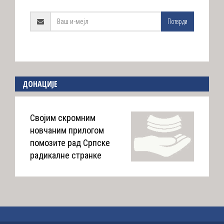
Потврди
ДОНАЦИЈЕ
Својим скромним
новчаним прилогом
помозите рад Српске
радикалне странке