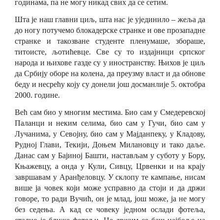
годинама
,
па не могу никад свих да се сетим.
Шта је наш главни циљ, шта нас је ујединило –
ж
еља да
до ногу потучемо блокадерске странке и ове прозападне
странке и такозване студенте пленумаше, збораше,
титоисте, љотићевце. Све су то издајници српског
народа и њихове газде су у иностранству. Њихов је циљ
да Србију оборе на колена, да преузму власт и да обнове
беду и несрећу коју су донели још досманлије 5.
о
ктобра
2000.
г
одине.
В
ећ
сам
био у многим местима
. Б
ио сам у Смедеревској
Паланци и неким селима, био сам у Гучи, био сам у
Лучанима, у Севојну, био сам у Мајданпеку, у Кладову,
Рудној Глави, Текији, Доњем Милановцу и тако даље.
Данас сам у Бајиној Башти, настављам у суботу у Бору,
Књажевцу, а онда у Кули, Сивцу, Црвенки и на крају
завршавам у Аранђеловцу.
У
склопу те кампање
,
нисам
више ја човек који може усправно да стоји и да држи
говоре, то ради
В
учић, он је млад, још може, ја не могу
без седења. А кад се човеку једном ослади фотеља,