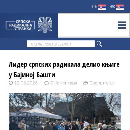
СРБ
SRB
Лидер српских радикала делио књиге
у Бајиној Башти
12.03.2026.
0 Коментара
Саопштења