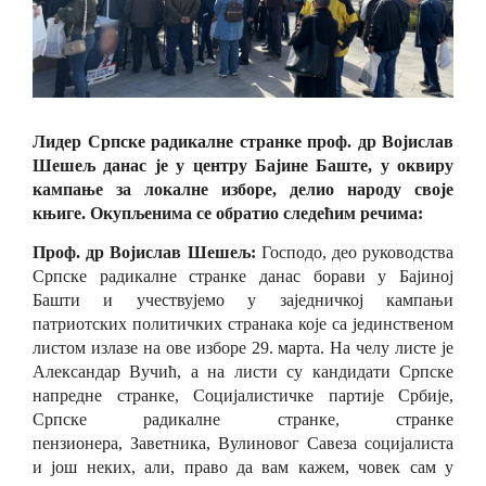
Лидер Српске радикалне странке проф. др Војислав
Шешељ данас је у центру Бајине Баште, у оквиру
кампање за локалне изборе, делио народу своје
књиге. Окупљенима се обратио следећим речима:
Проф. др Војислав Шешељ:
Господо, део руководства
Српске радикалне странке данас борави у Бајиној
Башти и учествујемо у заједничкој кампањи
патриотских политичких странака које са јединственом
листом излазе на ове изборе 29.
м
арта. На челу листе је
Александар Вучић,
а
на листи су кандидати Српске
напредне странке, Социјалистичке партије Србије,
Српске радикалне странке, странке
пензионера,
З
аветника, Вулиновог Савеза социјалиста
и још неких, али
,
право да вам кажем, човек сам у