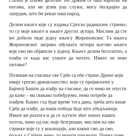
стално је ближе фотељи. Не држим се баш најбоље на
ногама, али ме језик још служи, могу бескрајно да
лапрдам, што би рекао наш народ.
Делим књиге кој
е
су издања Српске радикалне странке,
то су моје књиге и књиге других аутора
. М
ислим да сте
ви добили овде једну књигу Жириновског. Та књига
Жириновског заправо обухвата четири његове књиге
које смо ми објавили у једној. Књиге делим бесплатно, а
плаћа се када вас ухвате да читате. Имате ли неко
питање?
П
озивам на гласање све Србе са обе стране Дрине који
имају српско држављанство, који су пријављени у
Бајиној Башти да изађу на гласање, да се нико не опусти
да каже
–
ма свакако побеђујемо, нема потребе да
изађем. Какво год буде време тога дана
,
т
р
еба што више
Срба да изађе, да наша победа буде
што
убедљивија.
Имате ви разлога и да се љутите због неких наших
потеза, нико од нас није безгрешан, мислим на ове
странке које су у коалицији, али какви смо да смо,
бољих у Србији нема, то морате признати. Према томе,